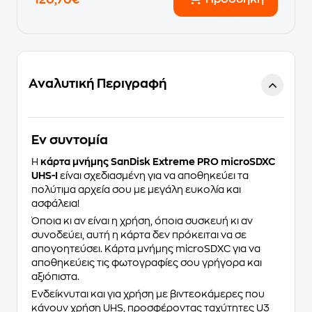
120,70€
Αναλυτική Περιγραφή
Eν συντομία
Η
κάρτα μνήμης
SanDisk Extreme PRO microSDXC
UHS-I
είναι σχεδιασμένη για να αποθηκεύει τα
πολύτιμα αρχεία σου με μεγάλη ευκολία και
ασφάλεια!
Όποια κι αν είναι η χρήση, όποια συσκευή κι αν
συνοδεύει, αυτή η κάρτα δεν πρόκειται να σε
απογοητεύσει. Κάρτα μνήμης microSDXC για να
αποθηκεύεις τις φωτογραφίες σου γρήγορα και
αξιόπιστα.
Ενδείκνυται και για χρήση με βιντεοκάμερες που
κάνουν χρήση UHS, προσφέροντας ταχύτητες U3