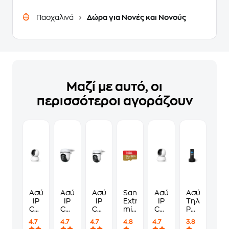
Πασχαλινά
Δώρα για Νονές και Νονούς
Μαζί με αυτό, οι
περισσότεροι αγοράζουν
Ασύρματη
Ασύρματη
Ασύρματη
Sandisk
Ασύρματη
Ασύρματο
IP
IP
IP
Extreme
IP
Τηλέφωνο
Camera
Camera
Camera
microSDXC
Camera
Philips
TP-
TP-
TP-
64GB
TP-
D161
4.7
4.7
4.7
4.8
4.7
3.8
Link
Link
Link
Class
Link
-