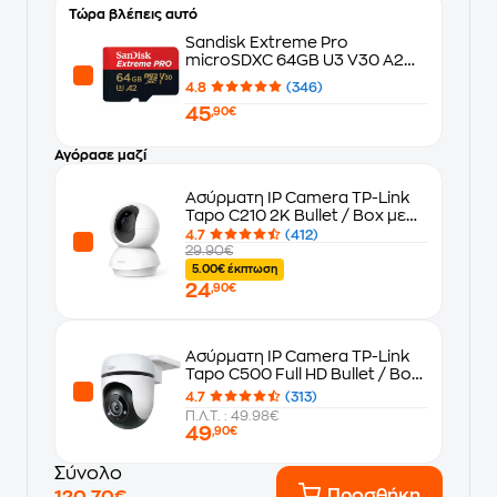
Τώρα βλέπεις αυτό
Sandisk Extreme Pro
microSDXC 64GB U3 V30 A2
UHS-I με αντάπτορα
4.8
(346)
45
,90€
Αγόρασε μαζί
Ασύρματη IP Camera TP-Link
Tapo C210 2K Bullet / Box με
Λειτουργία Pan & Tilt
4.7
(412)
29.90€
5.00€ έκπτωση
24
,90€
Ασύρματη IP Camera TP-Link
Tapo C500 Full HD Bullet / Box
με Απομακρυσμένη προβολή
4.7
(313)
Π.Λ.Τ. : 49.98€
49
,90€
Σύνολο
Προσθήκη