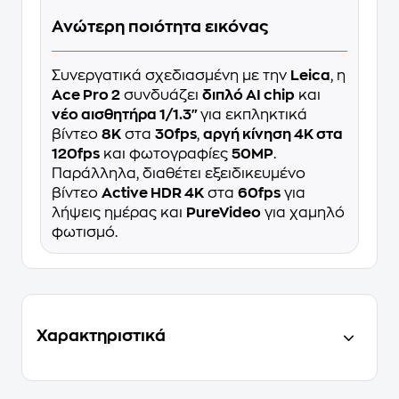
Ανώτερη ποιότητα εικόνας
Συνεργατικά σχεδιασμένη με την
Leica
, η
Ace Pro 2
συνδυάζει
διπλό AI chip
και
νέο αισθητήρα 1/1.3"
για εκπληκτικά
βίντεο
8K
στα
30fps
,
αργή κίνηση 4K στα
120fps
και φωτογραφίες
50MP
.
Παράλληλα, διαθέτει εξειδικευμένο
βίντεο
Active HDR 4K
στα
60fps
για
λήψεις ημέρας και
PureVideo
για χαμηλό
φωτισμό.
Χαρακτηριστικά