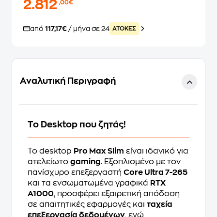
2.812
,00€
από
117,17€
/ μήνα σε 24
ATOKEΣ
Αναλυτική Περιγραφή
Το Desktop που ζητάς!
Το desktop
Pro Max Slim
είναι ιδανικό για
ατελείωτο
gaming
. Εξοπλισμένο με τον
πανίσχυρο επεξεργαστή
Core Ultra 7-265
και τα ενσωματωμένα γραφικά
RTX
A1000
, προσφέρει εξαιρετική απόδοση
σε απαιτητικές εφαρμογές και
ταχεία
επεξεργασία δεδομένων
, ενώ