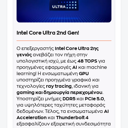
Intel Core Ultra 2nd Gen!
Ο επεξεργαστής
Intel Core Ultra 2ης
γενιάς
ανεβάζει τον πήχη στην
υπολογιστική ισχύ, με έως
48 TOPS
για
προηγμένες εφαρμογές
AI
και machine
learning! Η ενσωματωμένη
GPU
υποστηρίζει προηγμένα γραφικά και
τεχνολογίες
ray tracing
, ιδανική για
gaming και δημιουργία περιεχομένου
.
Υποστηρίζει μνήμες
DDR5
και
PCIe 5.0
,
για υψηλότερες ταχύτητες μεταφοράς
δεδομένων. Τέλος, τα ενσωματωμένα
AI
Acceleration
και
Thunderbolt 4
εξασφαλίζουν εξαιρετική συνδεσιμότητα