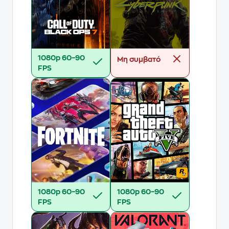
1080p
60–90
Μη συμβατό
FPS
1080p
60–90
1080p
60–90
FPS
FPS