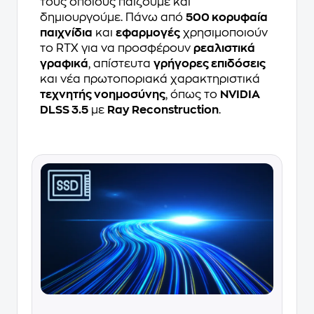
τους οποίους παίζουμε και
δημιουργούμε. Πάνω από
500 κορυφαία
παιχνίδια
και
εφαρμογές
χρησιμοποιούν
το RTX για να προσφέρουν
ρεαλιστικά
γραφικά
, απίστευτα
γρήγορες επιδόσεις
και νέα πρωτοποριακά χαρακτηριστικά
τεχνητής νοημοσύνης
, όπως το
NVIDIA
DLSS 3.5
με
Ray Reconstruction
.