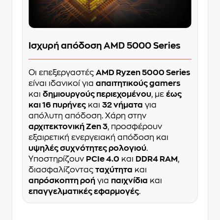
Ισχυρή απόδοση AMD 5000 Series
Οι επεξεργαστές
AMD Ryzen 5000 Series
είναι ιδανικοί για
απαιτητικούς gamers
και
δημιουργούς περιεχομένου
, με
έως
και 16 πυρήνες
και
32 νήματα
για
απόλυτη απόδοση. Χάρη στην
αρχιτεκτονική Zen 3
, προσφέρουν
εξαιρετική ενεργειακή απόδοση και
υψηλές συχνότητες ρολογιού
.
Υποστηρίζουν
PCIe 4.0
και
DDR4 RAM
,
διασφαλίζοντας
ταχύτητα
και
απρόσκοπτη ροή
για
παιχνίδια
και
επαγγελματικές εφαρμογές
.