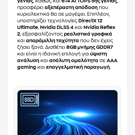
γενιάς
, καθώς και
614 AI TOPS 5ης γενιάς
,
προσφέρει
αξεπέραστη απόδοση
που
κυριολεκτικά θα σε μαγέψει. Επιπλέον,
υποστηρίζει τεχνολογίες
DirectX 12
Ultimate
,
Nvidia DLSS 4
και
Nvidia Reflex
2
, εξασφαλίζοντας
ρεαλιστικά γραφικά
και
απαράμιλλη ταχύτητα
που δεν έχεις
ζήσει ξανά. Διαθέτει
8GB μνήμης GDDR7
και είναι η ιδανική επιλογή για
ύψιστη
ανάλυση
και
απόλυτη ομαλότητα
σε
AAA
gaming
και
επαγγελματική παραγωγή
.