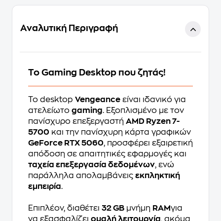
Αναλυτική Περιγραφή
Το Gaming Desktop που ζητάς!
Το desktop
Vengeance
είναι ιδανικό για
ατελείωτο
gaming
. Εξοπλισμένο με τον
πανίσχυρο επεξεργαστή
AMD Ryzen 7-
5700
και την πανίσχυρη κάρτα γραφικών
GeForce RTX 5060
, προσφέρει εξαιρετική
απόδοση σε απαιτητικές εφαρμογές και
ταχεία επεξεργασία δεδομένων
, ενώ
παράλληλα απολαμβάνεις
εκπληκτική
εμπειρία
.
Επιπλέον, διαθέτει
32 GB
μνήμη
RAM
για
να εξασφαλίζει
ομαλή λειτουργία
, ακόμα