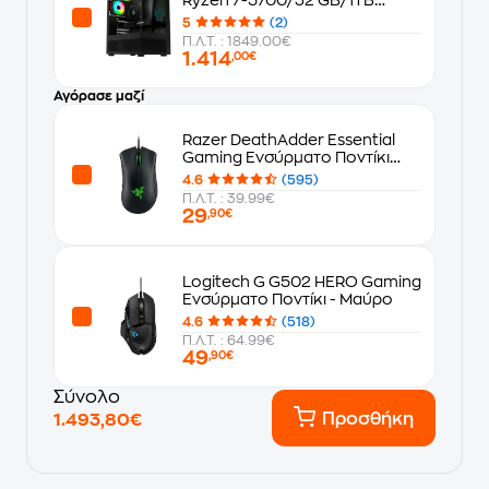
SSD/GeForce RTX
5
(2)
5060/Win11Home)
Π.Λ.Τ. : 1849.00€
1.414
,00€
Αγόρασε μαζί
Razer DeathAdder Essential
Gaming Ενσύρματο Ποντίκι
Μαύρο
4.6
(595)
Π.Λ.Τ. : 39.99€
29
,90€
Logitech G G502 HERO Gaming
Ενσύρματο Ποντίκι - Μαύρο
4.6
(518)
Π.Λ.Τ. : 64.99€
49
,90€
Σύνολο
Προσθήκη
1.493,80€