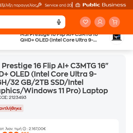
Εξέλιξη παραγγελίας
Service από 20'
MSI Prestige 16 Flip AI+ C3MTG 16"
QHD+ OLED (Intel Core Ultra 9-
/Intel Graphics/Windows 11 Pro) Laptop
386H/32 GB/2TB SSD/Intel
Graphics/Windows 11 Pro) Laptop
 Prestige 16 Flip AI+ C3MTG 16"
+ OLED (Intel Core Ultra 9-
H/32 GB/2TB SSD/Intel
phics/Windows 11 Pro) Laptop
ΚΟΣ:
2123493
αντλήθηκε
οτ. λιαν. τιμή
: 2.167,00€