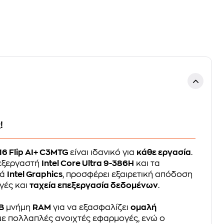
!
16 Flip AI+ C3MTG
είναι ιδανικό για
κάθε εργασία
.
πεξεργαστή
Intel Core Ultra 9-386H
και τα
κά
Intel Graphics
, προσφέρει εξαιρετική απόδοση
γές και
ταχεία επεξεργασία δεδομένων
.
B
μνήμη
RAM
για να εξασφαλίζει
ομαλή
 με πολλαπλές ανοιχτές εφαρμογές, ενώ ο