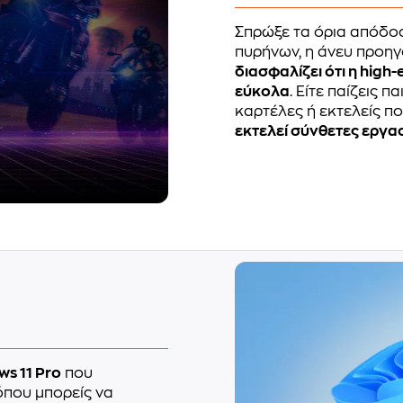
Σπρώξε τα όρια απόδο
πυρήνων, η άνευ προη
διασφαλίζει ότι η hig
εύκολα
. Είτε παίζεις π
καρτέλες ή εκτελείς π
εκτελεί σύνθετες εργα
s 11 Pro
που
που μπορείς να