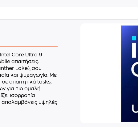
ntel Core Ultra 9
ile απαιτήσεις.
anther Lake), σου
ασία και ψυχαγωγία. Με
 σε απαιτητικά tasks,
ν για πιο ομαλή
ζει ισορροπία
α απολαμβάνεις υψηλές