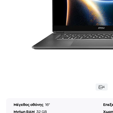
4
Μέγεθος οθόνης
16"
Επεξ
Μνήμη RAM
32 GB
Χωρη