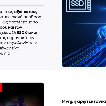
με τους
αξιόπιστους
 εντυπωσιακή απόδοση
ει ως αποτέλεσμα το
σου και των
χείων. Οι
SSD δίσκοι
ντας σημαντικά την
 την τεχνολογία των
ένων είναι
ου πιο
Μνήμη αρχιτεκτονικ