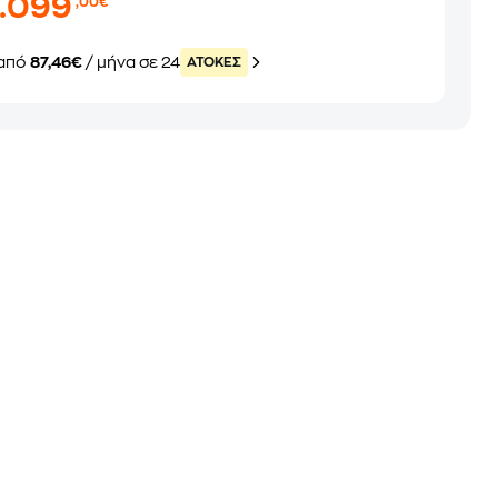
2.099
,00€
από
87,46€
/ μήνα σε 24
ATOKEΣ