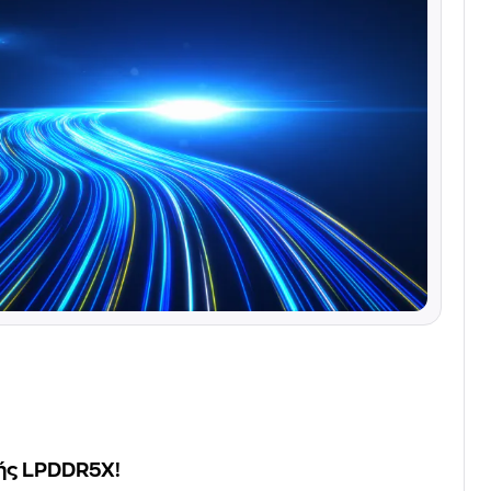
ής LPDDR5X!