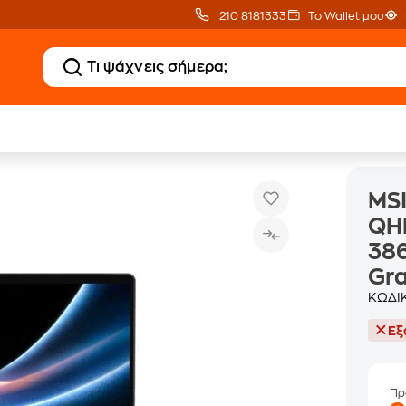
210 8181333
Το Wallet μου
 16 Flip AI+ C3MTG 16" QHD+ OLED (Intel Core Ultra 9-386H/32 GB/2TB SSD
MSI
QHD
386
Gra
ΚΩΔΙ
Εξ
Πρ