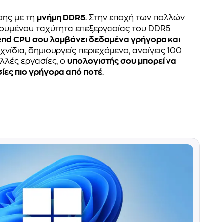
σης με τη
μνήμη DDR5
. Στην εποχή των πολλών
γουμένου ταχύτητα επεξεργασίας του DDR5
h-end CPU σου λαμβάνει δεδομένα γρήγορα και
αιχνίδια, δημιουργείς περιεχόμενο, ανοίγεις 100
ολλές εργασίες, ο
υπολογιστής σου μπορεί να
σίες πιο γρήγορα από ποτέ
.