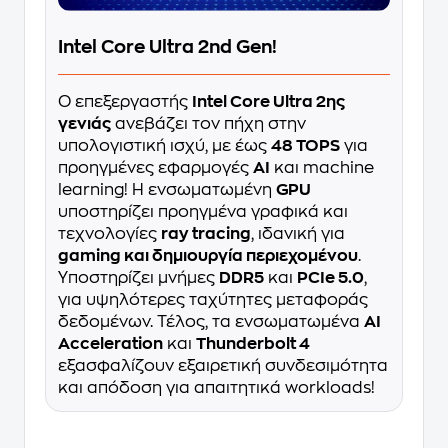
Intel Core Ultra 2nd Gen!
Ο επεξεργαστής
Intel Core Ultra 2ης
γενιάς
ανεβάζει τον πήχη στην
υπολογιστική ισχύ, με έως
48 TOPS
για
προηγμένες εφαρμογές
AI
και machine
learning! Η ενσωματωμένη
GPU
υποστηρίζει προηγμένα γραφικά και
τεχνολογίες
ray tracing
, ιδανική για
gaming και δημιουργία περιεχομένου
.
Υποστηρίζει μνήμες
DDR5
και
PCIe 5.0
,
για υψηλότερες ταχύτητες μεταφοράς
δεδομένων. Τέλος, τα ενσωματωμένα
AI
Acceleration
και
Thunderbolt 4
εξασφαλίζουν εξαιρετική συνδεσιμότητα
και απόδοση για απαιτητικά workloads!