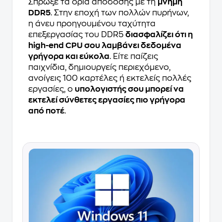
Σπρώξε τα όρια απόδοσης με τη
μνήμη
DDR5
. Στην εποχή των πολλών πυρήνων,
η άνευ προηγουμένου ταχύτητα
επεξεργασίας του DDR5
διασφαλίζει ότι η
high-end CPU σου λαμβάνει δεδομένα
γρήγορα και εύκολα
. Είτε παίζεις
παιχνίδια, δημιουργείς περιεχόμενο,
ανοίγεις 100 καρτέλες ή εκτελείς πολλές
εργασίες, ο
υπολογιστής σου μπορεί να
εκτελεί σύνθετες εργασίες πιο γρήγορα
από ποτέ
.