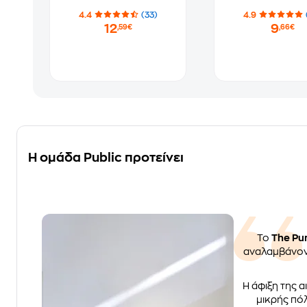
4.4
(33)
4.9
12
9
,59€
,66€
Η ομάδα Public προτείνει
Το
The Pu
αναλαμβάνοντα
Η άφιξη της 
μικρής πόλ