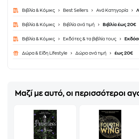
Βιβλία & Κόμικς
Best Sellers
Ανά Κατηγορία
Λ
Βιβλία & Κόμικς
Βιβλία ανά τιμή
Βιβλία έως 20€
Βιβλία & Κόμικς
Εκδότες & τα βιβλία τους
Εκδόσε
Δώρα & Είδη Lifestyle
Δώρα ανά τιμή
έως 20€
Μαζί με αυτό, οι περισσότεροι α