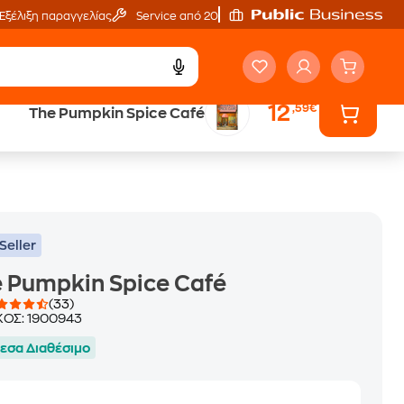
Εξέλιξη παραγγελίας
Service από 20'
12
,59€
The Pumpkin Spice Café
ά
Έλα στον κόσμο
των ηχητικών βιβλίων
Seller
 Pumpkin Spice Café
(33)
ΚΟΣ:
1900943
εσα Διαθέσιμο