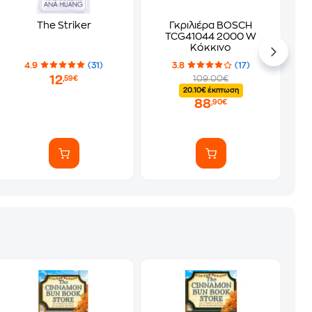
The Striker
Γκριλιέρα BOSCH
TCG41044 2000 W
Κόκκινο
4.9
(31)
3.8
(17)
12
109.00€
,59€
20.10€ έκπτωση
88
,90€