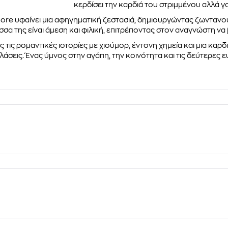
κερδίσει την καρδιά του στριμμένου αλλά 
more υφαίνει μια αφηγηματική ζεστασιά, δημιουργώντας ζωντανο
σσα της είναι άμεση και φιλική, επιτρέποντας στον αναγνώστη να
 τις ρομαντικές ιστορίες με χιούμορ, έντονη χημεία και μια καρδι
άσεις. Ένας ύμνος στην αγάπη, την κοινότητα και τις δεύτερες ε