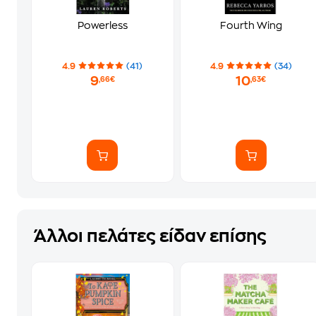
Powerless
Fourth Wing
4.9
(41)
4.9
(34)
9
10
,66€
,63€
Άλλοι πελάτες είδαν επίσης