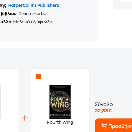
της
HarperCollins Publishers
 βιβλίου
Dream Harbor
φυλλο
Μαλακό εξώφυλλο
Σύνολο
32,88€
Fourth Wing
Προσθήκ