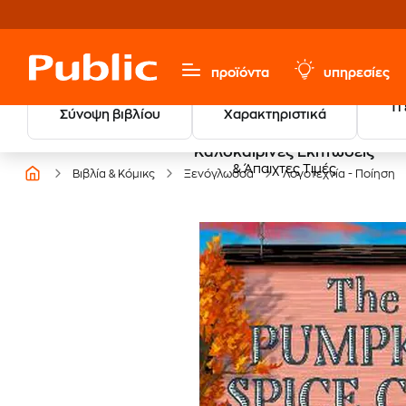
προϊόντα
υπηρεσίες
Τι
Σύνοψη βιβλίου
Χαρακτηριστικά
Καλοκαιρινές Εκπτώσεις
& Άπαιχτες Τιμές
Βιβλία & Κόμικς
Ξενόγλωσσα
Λογοτεχνία - Ποίηση