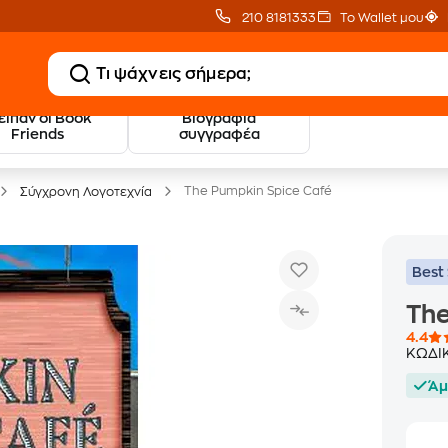
210 8181333
Το Wallet μου
 είπαν οι Book
Βιογραφία
20 € Public επιστροφή
Δωρεάν Μεταφορικ
Friends
συγγραφέα
με Snappi
με Public+ Delivery
The Pumpkin Spice Café
Σύγχρονη Λογοτεχνία
Best 
The
4.4
ΚΩΔΙ
Άμ