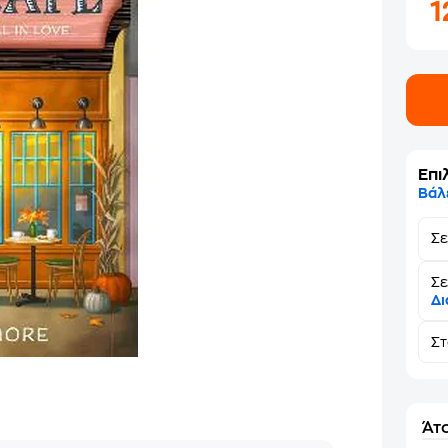
1
Επι
Βάλ
Σ
Σε
Δι
Σ
Άτο