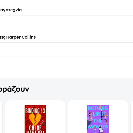
ογοτεχνία
ις Harper Collins
γοράζουν