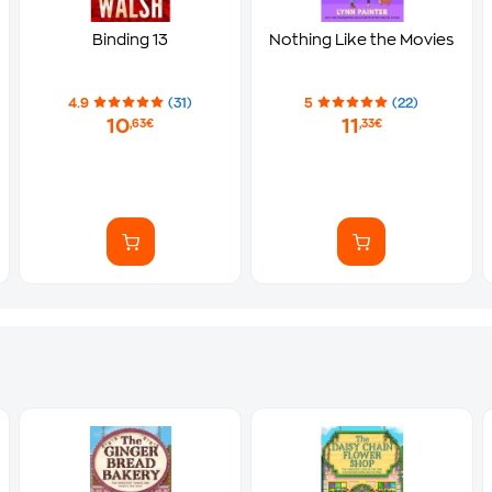
Binding 13
Nothing Like the Movies
4.9
(31)
5
(22)
10
11
,63€
,33€