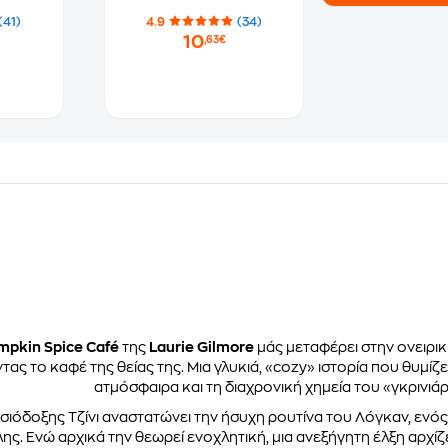
(41)
4.9
(34)
10
,63€
mpkin Spice Café
της
Laurie Gilmore
μάς μεταφέρει στην ονειρικ
ς το καφέ της θείας της. Μια γλυκιά, «cozy» ιστορία που θυμίζε
ατμόσφαιρα και τη διαχρονική χημεία του «γκρινι
αισιόδοξης Τζίνι αναστατώνει την ήσυχη ρουτίνα του Λόγκαν, εν
ης. Ενώ αρχικά την θεωρεί ενοχλητική, μια ανεξήγητη έλξη αρχίζ