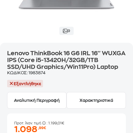
9
Lenovo ThinkBook 16 G6 IRL 16'' WUXGA
IPS (Core i5-13420H/32GB/1TB
SSD/UHD Graphics/Win11Pro) Laptop
ΚΩΔΙΚΟΣ:
1983874
Εξαντλήθηκε
Αναλυτική Περιγραφή
Χαρακτηριστικά
Προτ. λιαν. τιμή
: 1.199,01€
1.098
,99€