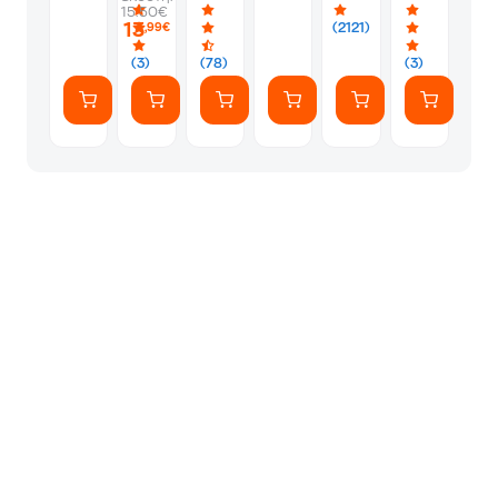
-
-
Album
Silver
1
15.50€
PS5
Silver
Φακελάκι
13
(2121)
,99€
(7
Αυτοκόλλητ
(3)
(78)
(3)