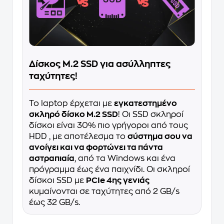
Δίσκος M.2 SSD για ασύλληπτες
ταχύτητες!
Το laptop έρχεται με
εγκατεστημένο
σκληρό δίσκο M.2 SSD
! Οι SSD σκληροί
δίσκοι είναι 30% πιο γρήγοροι από τους
HDD , με αποτέλεσμα το
σύστημα σου να
ανοίγει και να φορτώνει τα πάντα
αστραπιαία
, από τα Windows και ένα
πρόγραμμα έως ένα παιχνίδι. Οι σκληροί
δίσκοι SSD με
PCIe 4ης γενιάς
κυμαίνονται σε ταχύτητες από 2 GB/s
έως 32 GB/s.