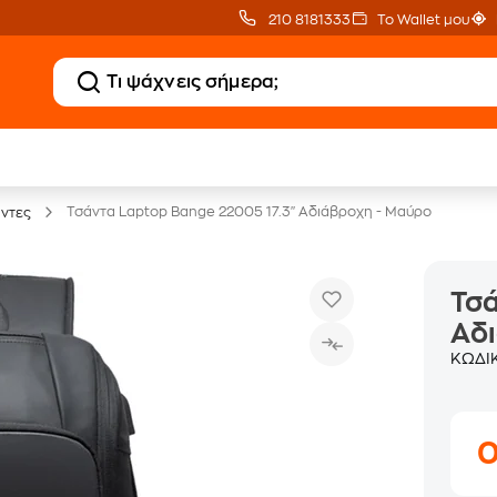
210 8181333
Το Wallet μου
20% Public επιστροφή €
Δώρο ΑΙ courses
σε monitor
αξίας 150€
Τσάντα Laptop Bange 22005 17.3" Αδιάβροχη - Μαύρο
ντες
Τσά
Αδ
ΚΩΔΙ