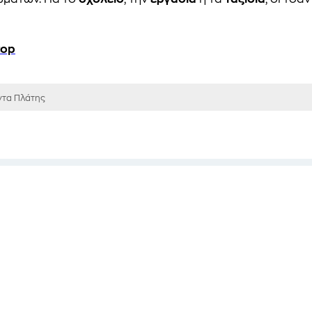
top
ντα Πλάτης