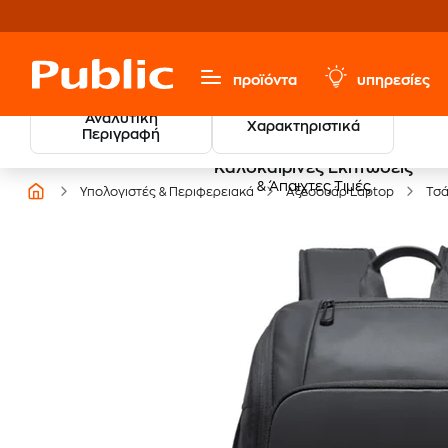
προϊόντα
υπηρεσίες
Αναλυτική
Χαρακτηριστικά
Περιγραφή
Καλοκαιρινές Εκπτώσεις
& Άπαιχτες Τιμές
Υπολογιστές & Περιφερειακά
Αξεσουάρ Laptop
Τσά