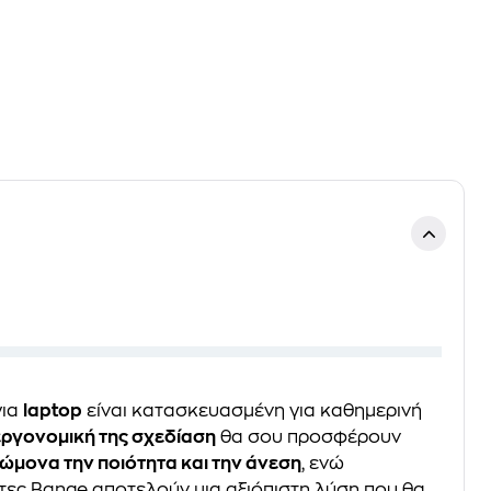
ια
laptop
είναι κατασκευασμένη για καθημερινή
εργονομική της σχεδίαση
θα σου προσφέρουν
ώμονα την ποιότητα και την άνεση
, ενώ
άντες Bange αποτελούν μια αξιόπιστη λύση που θα