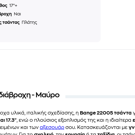
θος
17"+
βροχη
Ναι
ς τσάντας
Πλάτης
Αδιάβροχη - Μαύρο
α υλικά, ιταλικής σχεδίασης, η
Bange 22005 τσάντα
γ
ι 17.3"
, ενώ ο πλούσιος εξοπλισμός της και η ιδιαίτερα
κειμένων και των
αξεσουάρ
σου. Κατασκευάζονται με
γν
μάτων. Για το
σχολειό
, την
εργασία
ή τα
ταξίδια
, οι τσ