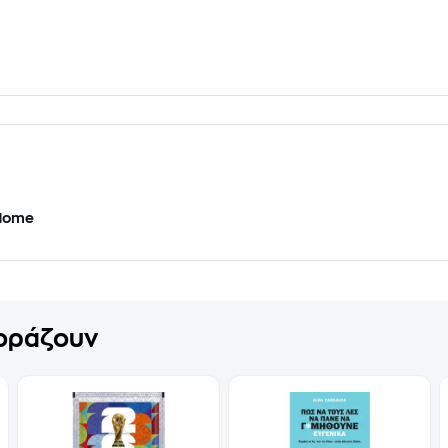
 Home
γοράζουν