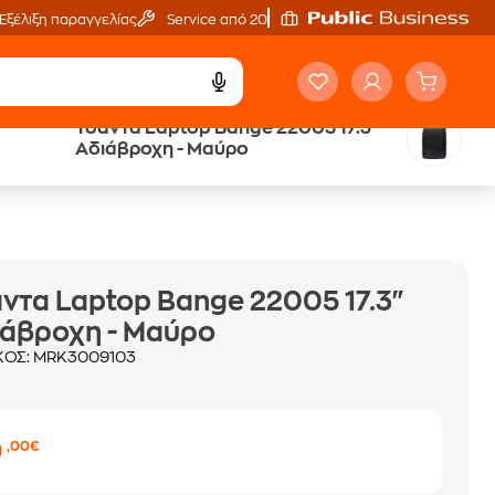
Εξέλιξη παραγγελίας
Service από 20'
Τσάντα Laptop Bange 22005 17.3"
Άτοκες Δόσεις
Αδιάβροχη - Μαύρο
χωρίς κάρτα
ντα Laptop Bange 22005 17.3"
ιάβροχη - Μαύρο
ΚΟΣ:
MRK3009103
0
,00€