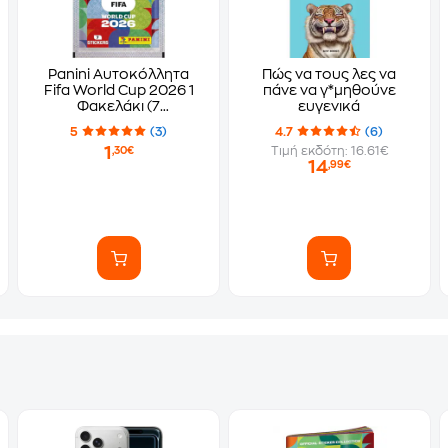
Panini Αυτοκόλλητα
Πώς να τους λες να
Fifa World Cup 2026 1
πάνε να γ*μηθούνε
Φακελάκι (7
ευγενικά
Αυτοκόλλητα)
5
(3)
4.7
(6)
1
Τιμή εκδότη: 16.61€
,30€
14
,99€