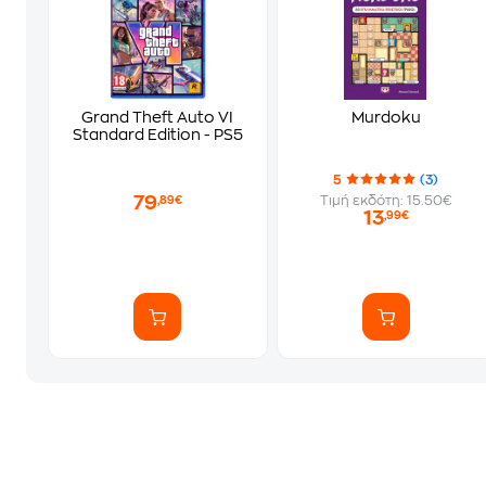
Grand Theft Auto VI
Murdoku
Standard Edition - PS5
5
(3)
79
Τιμή εκδότη: 15.50€
,89€
13
,99€