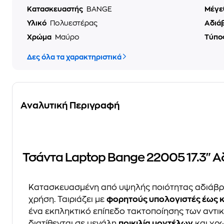
Κατασκευαστής
BANGE
Μέγε
Υλικό
Πολυεστέρας
Αδιά
Χρώμα
Μαύρο
Τύπο
Δες όλα τα χαρακτηριστικά
Αναλυτική Περιγραφή
Τσάντα Laptop Bange 22005 17.3" 
Κατασκευασμένη από υψηλής ποιότητας αδιάβροχ
χρήση. Ταιριάζει με
φορητούς υπολογιστές έως κα
ένα εκπληκτικό επίπεδο τακτοποίησης των αντι
διατίθενται σε μεγάλη
ποικιλία μοντέλων
και χρω