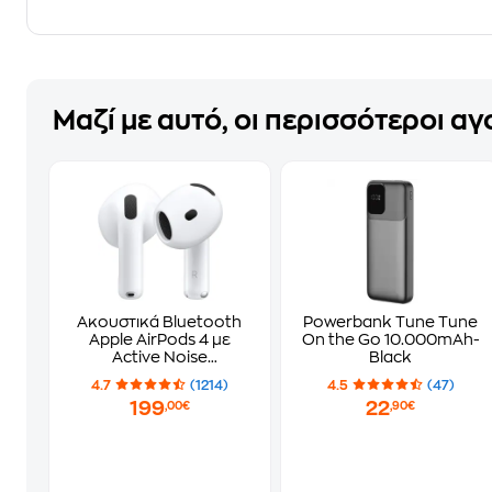
Μαζί με αυτό, οι περισσότεροι α
Ακουστικά Bluetooth
Powerbank Tune Tune
Apple AirPods 4 με
On the Go 10.000mAh-
Active Noise
Black
Cancellation - White
4.7
(1214)
4.5
(47)
199
22
,00€
,90€