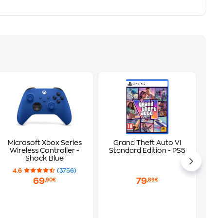
Microsoft Xbox Series
Grand Theft Auto VI
Wireless Controller -
Standard Edition - PS5
Shock Blue
4.6
(3756)
69
79
,90€
,89€