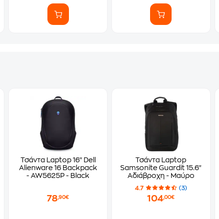
Τσάντα Laptop 16" Dell
Τσάντα Laptop
Alienware 16 Backpack
Samsonite Guardit 15.6"
- AW5625P - Black
Αδιάβροχη - Μαύρο
4.7
(3)
78
104
,90€
,00€