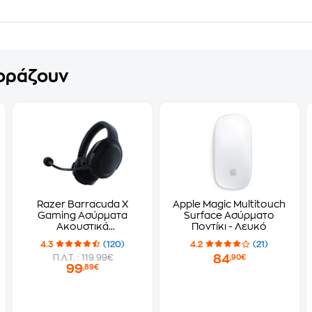
γοράζουν
Razer Barracuda X
Apple Magic Multitouch
Gaming Ασύρματα
Surface Ασύρματο
Ακουστικά
Ποντίκι - Λευκό
Bluetooth/3.5mm/2.4
4.3
(120)
4.2
(21)
GHz - Μαύρα
84
Π.Λ.Τ. : 119.99€
,90€
99
,89€