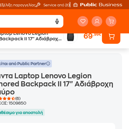
Εξέλιξη παραγγελίας
Service από 20'
aptop Lenovo Legion
69
,99€
ackpack II 17" Αδιάβροχη
οχη -Μαύρο
ίται από Public Partner
ντα Laptop Lenovo Legion
ored Backpack II 17" Αδιάβροχη
αύρο
(6)
ΚΟΣ:
1509850
αθέσιμο για αποστολή