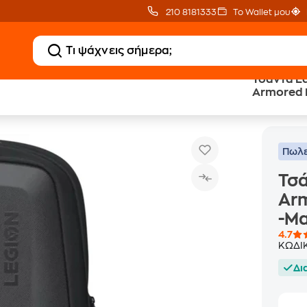
210 8181333
Το Wallet μου
Τσάντα L
Armored B
Τσάντα Laptop Lenovo Legion Armored Backpack II 17" Αδιάβρ
ντες
-Μαύρο
Πωλε
Τσά
Arm
-Μ
4.7
ΚΩΔΙ
Δι