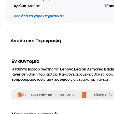
Χρώμα
Μαύρο
Τύπο
Δες όλα τα χαρακτηριστικά
Αναλυτική Περιγραφή
Eν συντομία
Η
τσάντα laptop πλάτης 17" Lenovo Legion Armored Back
layer
στη θήκη του laptop. Καλοσχεδιασμένες θήκες, σου ε
ευπροσάρμοστους ιμάντες ώμου
για μεγαλύτερη άνεση.
Συμβατότητα:
Laptop έως 17"
Τύπος:
Τσάντ