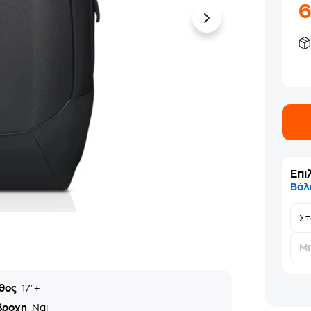
Επι
Βάλ
Σ
Μη
θος
17"+
βροχη
Ναι