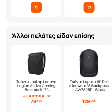
Άλλοι πελάτες είδαν επίσης
Τσάντα Laptop Lenovo
Τσάντα Laptop 18" Dell
Legion Active Gaming
Alienware 18 Backpack
Backpack 17"
- AW7825P - Black
Αδιάβροχη - Μαύρο
4.9
(8)
79
129
,89€
,00€