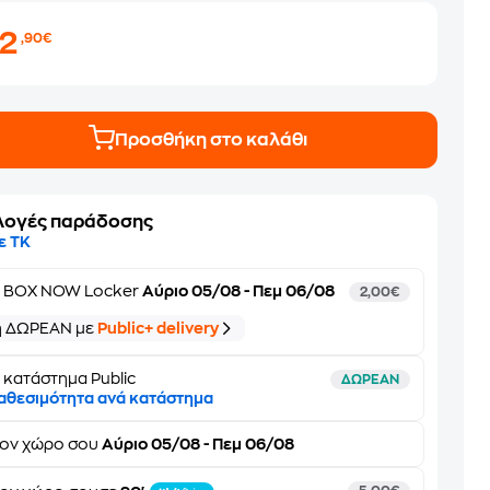
22
,90€
Προσθήκη στο καλάθι
λογές παράδοσης
ε ΤΚ
ε
BOX NOW Locker
Αύριο 05/08 - Πεμ 06/08
2,00€
ή ΔΩΡΕΑΝ με
Public+ delivery
 κατάστημα Public
ΔΩΡΕΑΝ
αθεσιμότητα ανά κατάστημα
τον
χώρο σου
Αύριο 05/08 - Πεμ 06/08