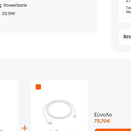
Στ
ς
Powerbank
Γι
Θε
ς
22.5W
Άτο
Σύνολο
73,70€