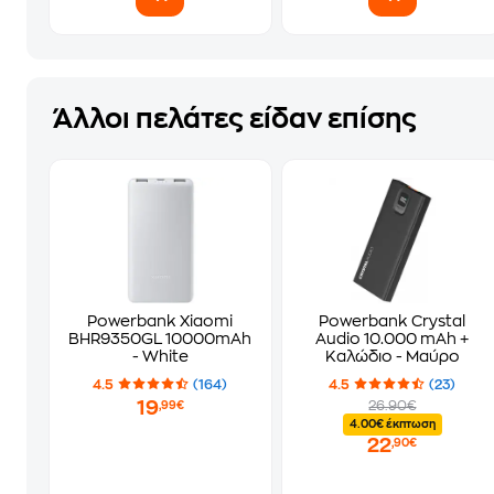
Άλλοι πελάτες είδαν επίσης
Powerbank Xiaomi
Powerbank Crystal
BHR9350GL 10000mAh
Audio 10.000 mAh +
- White
Καλώδιο - Μαύρο
4.5
(164)
4.5
(23)
19
26.90€
,99€
4.00€ έκπτωση
22
,90€