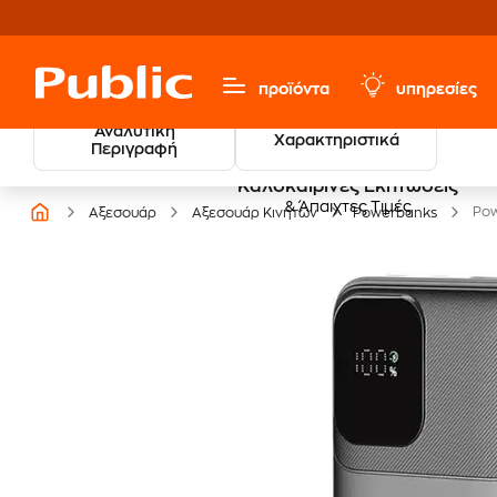
προϊόντα
υπηρεσίες
Αναλυτική
Χαρακτηριστικά
Περιγραφή
Καλοκαιρινές Εκπτώσεις
& Άπαιχτες Τιμές
Pow
Αξεσουάρ
Αξεσουάρ Κινητών
Powerbanks