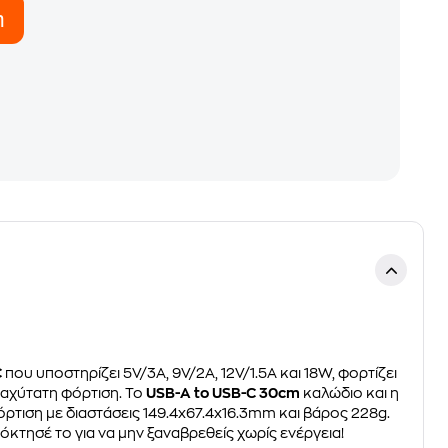
η
C
που υποστηρίζει 5V/3A, 9V/2A, 12V/1.5A και 18W, φορτίζει
ταχύτατη φόρτιση. Το
USB-A to USB-C 30cm
καλώδιο και η
τιση με διαστάσεις 149.4x67.4x16.3mm και βάρος 228g.
πόκτησέ το για να μην ξαναβρεθείς χωρίς ενέργεια!