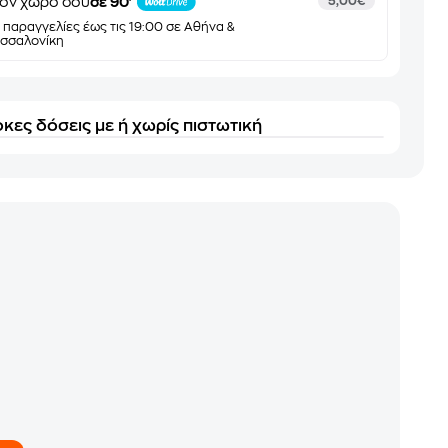
ον χώρο σου
σε 90'
5,00€
α παραγγελίες έως τις 19:00 σε Αθήνα &
σσαλονίκη
κες δόσεις με ή χωρίς πιστωτική