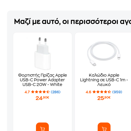
Μαζί με αυτό, οι περισσότεροι α
Φορτιστής Πρίζας Apple
Καλώδιο Apple
USB-C Power Adapter
Lightning σε USB-C 1m -
USB-C 20W - White
Λευκό
4.7
(286)
4.6
(959)
24
25
,90€
,90€