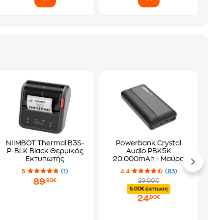
NIIMBOT Thermal B3S-
Powerbank Crystal
P-BLK Black Θερμικός
Audio PBK5K
Εκτυπωτής
20.000mAh - Μαύρο
5
(1)
4.4
(83)
89
29.90€
,90€
5.00€ έκπτωση
24
,90€