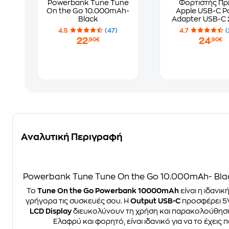
Powerbank Tune Tune
Φορτιστής Πρ
On the Go 10.000mAh-
Apple USB-C P
Black
Adapter USB-C 
White
4.5
(47)
4.7
(
22
24
,90€
,90€
Αναλυτική Περιγραφή
Powerbank Tune Tune On the Go 10.000mAh- Bla
Το
Tune On the Go Powerbank 10000mAh
είναι η ιδανι
γρήγορα τις συσκευές σου. Η
Output USB-C
προσφέρει 5V
LCD Display
διευκολύνουν τη χρήση και παρακολούθησ
Ελαφρύ και φορητό, είναι ιδανικό για να το έχεις