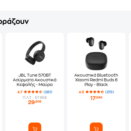
γοράζουν
JBL Tune 570BT
Ακουστικά Bluetooth
Ασύρματα Ακουστικά
Xiaomi Redmi Buds 6
Κεφαλής - Μαύρα
Play - Black
4.7
(281)
4.5
(215)
17
Π.Λ.Τ. : 57.95€
,99€
29
,90€