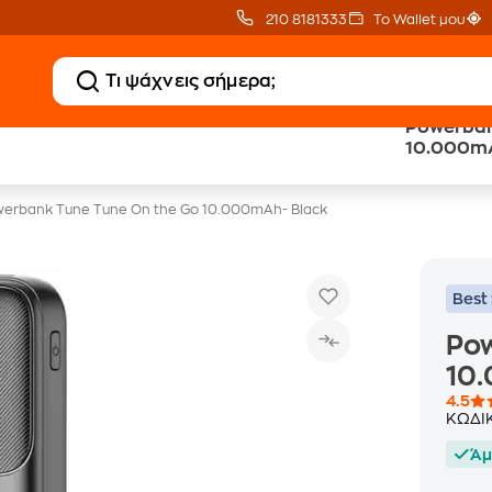
210 8181333
Το Wallet μου
Powerban
Δώρο ΑΙ courses
Δωρεάν BoxNow
10.000mA
αξίας 150€
για 1 χρόνο!
erbank Tune Tune On the Go 10.000mAh- Black
Best 
Pow
10
4.5
ΚΩΔΙ
Άμ