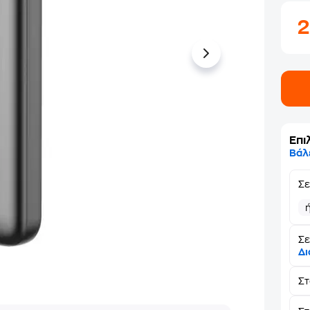
Επι
Βάλ
Σ
Σε
Δι
Σ