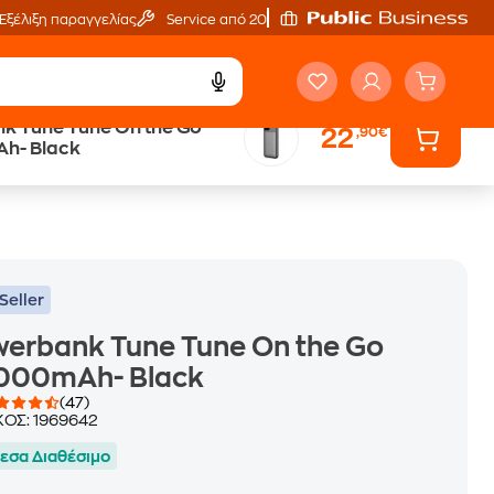
Εξέλιξη παραγγελίας
Service από 20'
k Tune Tune On the Go
22
,90€
Trade & Save
h- Black
επιστροφή κινητού
Seller
erbank Tune Tune On the Go
.000mAh- Black
(47)
ΚΟΣ:
1969642
εσα Διαθέσιμο