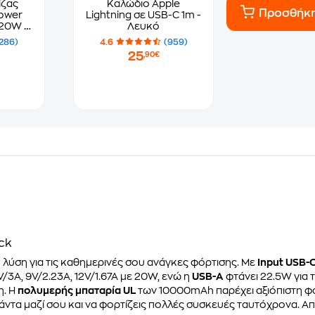
ίζας
Καλώδιο Apple
Προσθήκ
ower
Lightning σε USB-C 1m -
20W -
Λευκό
286)
4.6
(959)
25
,90€
ck
κή λύση για τις καθημερινές σου ανάγκες φόρτισης. Με
Input USB-
/3A, 9V/2.23A, 12V/1.67A με 20W, ενώ η
USB-A
φτάνει 22.5W για 
η. Η
πολυμερής μπαταρία UL
των 10000mAh παρέχει αξιόπιστη φόρ
 πάντα μαζί σου και να φορτίζεις πολλές συσκευές ταυτόχρονα. Α