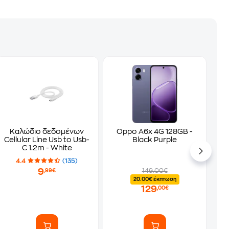
Καλώδιο δεδομένων
Oppo A6x 4G 128GB -
Cellular Line Usb to Usb-
Black Purple
C 1.2m - White
4.4
(135)
9
149.00€
,99€
20.00€ έκπτωση
129
,00€