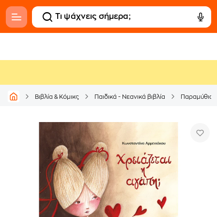
Βιβλία & Κόμικς
Παιδικά - Νεανικά βιβλία
Παραμύθια