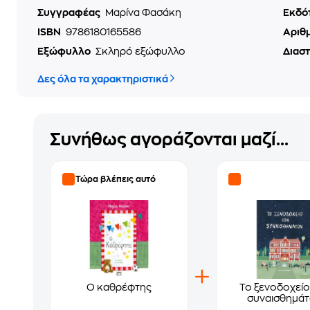
Συγγραφέας
Μαρίνα Φασάκη
Εκδό
ISBN
9786180165586
Αριθ
Εξώφυλλο
Σκληρό εξώφυλλο
Διασ
Δες όλα τα χαρακτηριστικά
Συνήθως αγοράζονται μαζί...
Τώρα βλέπεις αυτό
Ο καθρέφτης
Το ξενοδοχείο
συναισθημά