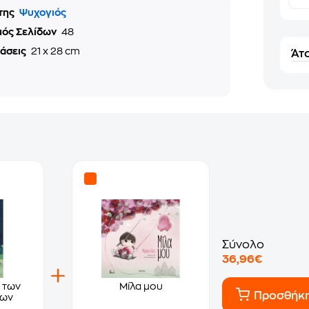
της
Ψυχογιός
μός Σελίδων
48
τάσεις
21 x 28 cm
Άτο
Σύνολο
36,96€
 των
Μίλα μου
Προσθήκ
των