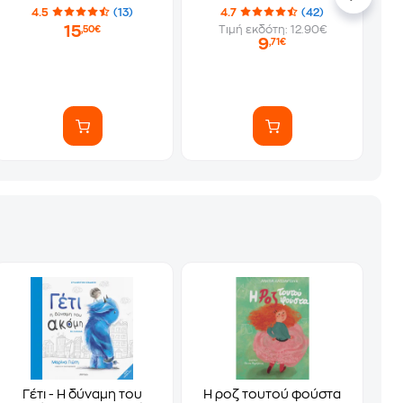
4.5
(13)
4.7
(42)
15
Τιμή εκδότη: 12.90€
,50€
9
,71€
Γέτι - Η δύναμη του
Η ροζ τουτού φούστα