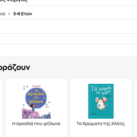
κία
3-6 Ετών
γοράζουν
Η αγκαλιά που ψήλωνε
Τα Χρώματα της Χλόης