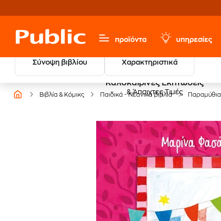
προϊόντα
υπηρεσίες
Σύνοψη βιβλίου
Χαρακτηριστικά
Καλοκαιρινές Εκπτώσεις
& Άπαιχτες Τιμές
Βιβλία & Κόμικς
Παιδικά - Νεανικά βιβλία
Παραμύθια