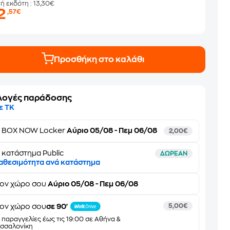
μή εκδότη
: 13,30€
2
,57€
Προσθήκη στο καλάθι
λογές παράδοσης
ε ΤΚ
ε
BOX NOW Locker
Αύριο 05/08 - Πεμ 06/08
2,00€
 κατάστημα Public
ΔΩΡΕΑΝ
αθεσιμότητα ανά κατάστημα
τον
χώρο σου
Αύριο 05/08 - Πεμ 06/08
ον χώρο σου
σε 90'
5,00€
α παραγγελίες έως τις 19:00 σε Αθήνα &
σσαλονίκη