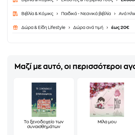
Βιβλία & Κόμικς
Παιδικά - Νεανικά βιβλία
Ανά Ηλι
Δώρα & Είδη Lifestyle
Δώρα ανά τιμή
έως 20€
Μαζί με αυτό, οι περισσότεροι α
Το ξενοδοχείο των
Μίλα μου
συναισθημάτων