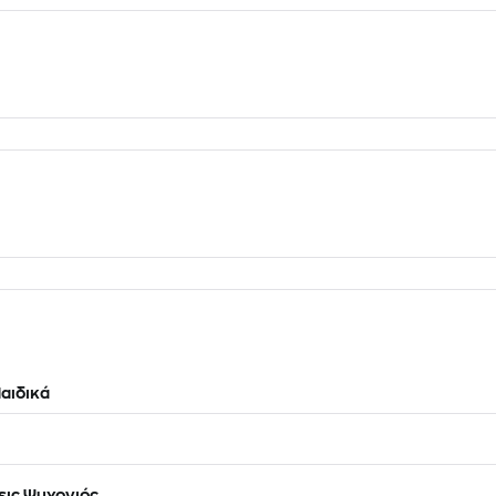
αιδικά
ις Ψυχογιός