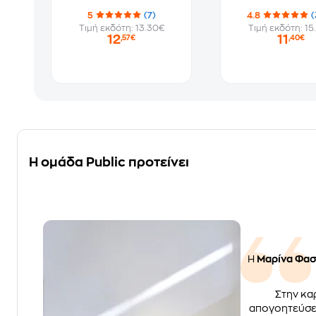
5
(7)
4.8
(
Τιμή εκδότη: 13.30€
Τιμή εκδότη: 15
12
11
,57€
,40€
Η ομάδα Public προτείνει
Η
Μαρίνα Φα
Στην καρ
απογοητεύσει