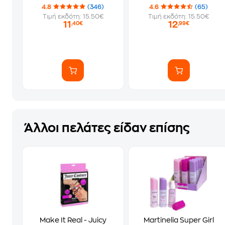
4.8
(346)
4.6
(65)
Τιμή εκδότη: 15.50€
Τιμή εκδότη: 15.50€
11
12
,40€
,99€
Άλλοι πελάτες είδαν επίσης
Make It Real - Juicy
Martinelia Super Girl