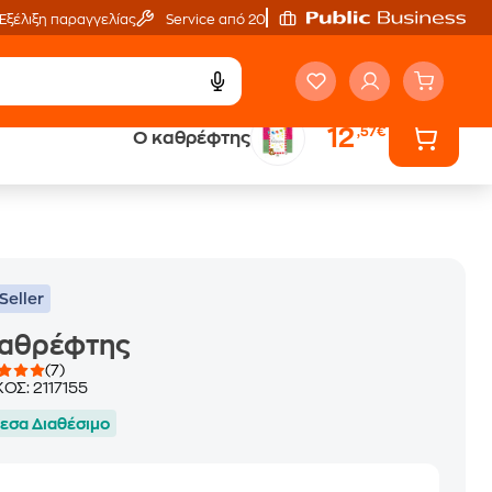
Εξέλιξη παραγγελίας
Service από 20'
12
,57€
Ο καθρέφτης
ά
Έλα στον κόσμο
των ηχητικών βιβλίων
Seller
καθρέφτης
(7)
ΚΟΣ:
2117155
εσα Διαθέσιμο