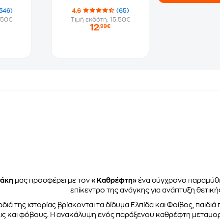
346)
4.6
(65)
.50€
Τιμή εκδότη: 15.50€
12
,99€
σάκη
μας προσφέρει με τον
«Καθρέφτη»
ένα σύγχρονο παραμύθι 
επίκεντρο της ανάγκης για ανάπτυξη θετικής
διά της ιστορίας βρίσκονται τα δίδυμα Ελπίδα και Φοίβος, παιδι
ς και φόβους. Η ανακάλυψη ενός παράξενου καθρέφτη μεταμορφών