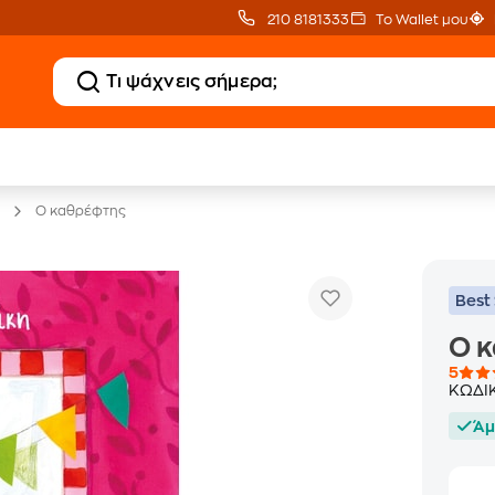
210 8181333
Το Wallet μου
20 € Public επιστροφή
Δωρεάν Μεταφορικ
με Snappi
με Public+ Delivery
Ο καθρέφτης
Best 
Ο 
5
ΚΩΔΙ
Άμ