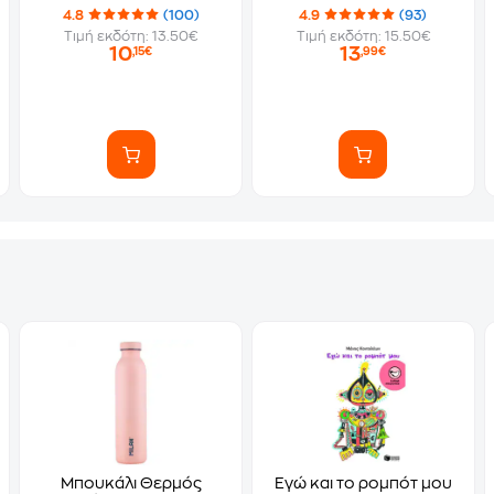
4.8
(100)
4.9
(93)
Τιμή εκδότη: 13.50€
Τιμή εκδότη: 15.50€
10
13
,15€
,99€
Μπουκάλι Θερμός
Εγώ και το ρομπότ μου