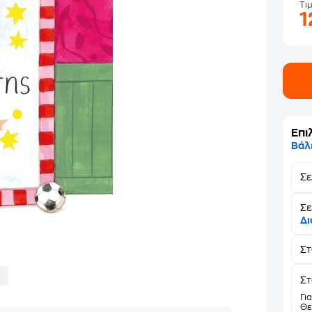
Τι
1
Επι
Βάλ
Σ
Σε
Δι
Σ
Στ
Γι
Θε