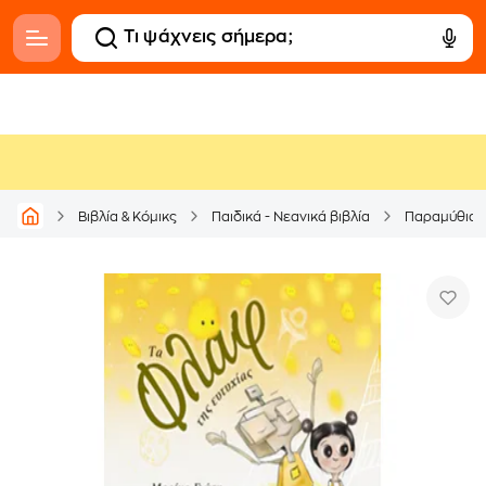
Βιβλία & Κόμικς
Παιδικά - Νεανικά βιβλία
Παραμύθια