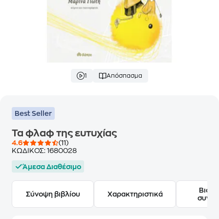
1
Απόσπασμα
Best Seller
Τα φλαφ της ευτυχίας
4.6
(11)
ΚΩΔΙΚΟΣ:
1680028
Άμεσα Διαθέσιμο
Βιογ
Σύνοψη βιβλίου
Χαρακτηριστικά
συγγ