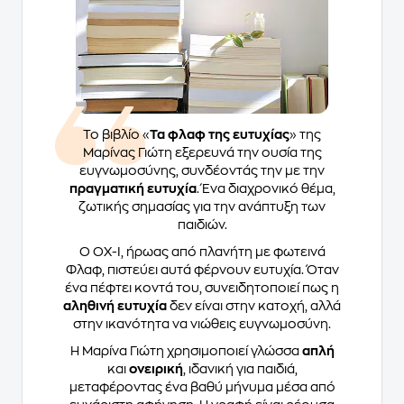
Το βιβλίο «
Τα φλαφ της ευτυχίας
» της
Μαρίνας Γιώτη εξερευνά την ουσία της
ευγνωμοσύνης, συνδέοντάς την με την
πραγματική ευτυχία
. Ένα διαχρονικό θέμα,
ζωτικής σημασίας για την ανάπτυξη των
παιδιών.
Ο ΟΧ-Ι, ήρωας από πλανήτη με φωτεινά
Φλαφ, πιστεύει αυτά φέρνουν ευτυχία. Όταν
ένα πέφτει κοντά του, συνειδητοποιεί πως η
αληθινή ευτυχία
δεν είναι στην κατοχή, αλλά
στην ικανότητα να νιώθεις ευγνωμοσύνη.
Η Μαρίνα Γιώτη χρησιμοποιεί γλώσσα
απλή
και
ονειρική
, ιδανική για παιδιά,
μεταφέροντας ένα βαθύ μήνυμα μέσα από