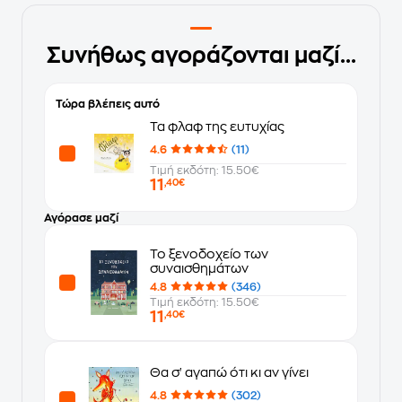
Συνήθως αγοράζονται μαζί...
Τώρα βλέπεις αυτό
Τα φλαφ της ευτυχίας
4.6
(11)
Τιμή εκδότη: 15.50€
11
,40€
Αγόρασε μαζί
Το ξενοδοχείο των
συναισθημάτων
4.8
(346)
Τιμή εκδότη: 15.50€
11
,40€
Θα σ' αγαπώ ότι κι αν γίνει
4.8
(302)