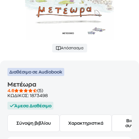
Απόσπασμα
Διαθέσιμο σε Audiobook
Μετέωρα
4.6
(5)
ΚΩΔΙΚΟΣ:
1873498
Άμεσα Διαθέσιμο
Βιογ
Σύνοψη βιβλίου
Χαρακτηριστικά
συγγ