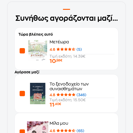
Συνήθως αγοράζονται μαζί...
Τώρα βλέπεις αυτό
Μετέωρα
4.6
(5)
Τιμή εκδότη: 14.39€
10
,58€
Αγόρασε μαζί
Το ξενοδοχείο των
συναισθημάτων
4.8
(346)
Τιμή εκδότη: 15.50€
11
,40€
Μίλα μου
4.6
(65)