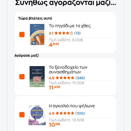
Συνήθως αγοράζονται μαζί...
Τώρα βλέπεις αυτό
Το πηγάδι με τα χθες
4.1
(13)
Τιμή εκδότη: 6.00€
4
,84€
Αγόρασε μαζί
Το ξενοδοχείο των
συναισθημάτων
4.8
(346)
Τιμή εκδότη: 15.50€
11
,40€
Η αγκαλιά που ψήλωνε
4.8
(100)
Τιμή εκδότη: 13.50€
10
,15€