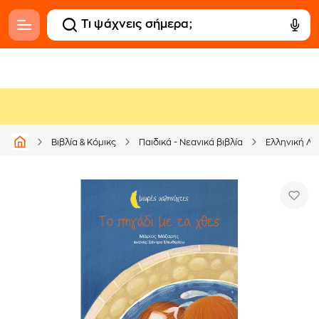
Βιβλία & Κόμικς
Παιδικά - Νεανικά βιβλία
Ελληνική Λο