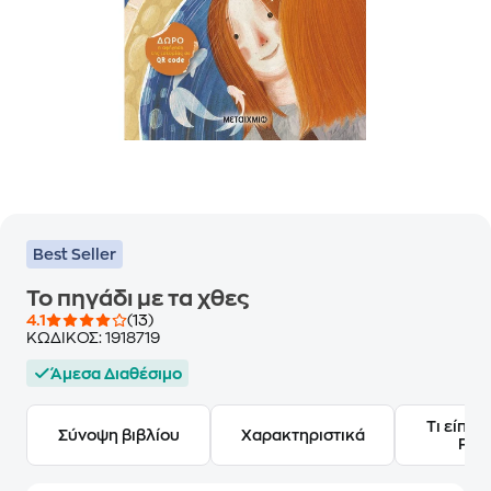
Best Seller
Το πηγάδι με τα χθες
4.1
(13)
ΚΩΔΙΚΟΣ:
1918719
Άμεσα Διαθέσιμο
Τι είπαν
Σύνοψη βιβλίου
Χαρακτηριστικά
Frie