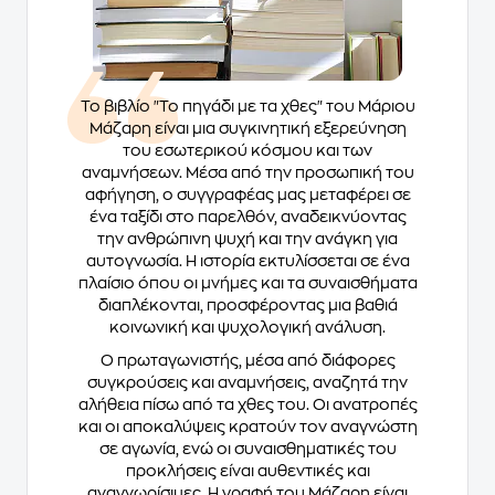
Το βιβλίο "Το πηγάδι με τα χθες" του Μάριου
Μάζαρη είναι μια συγκινητική εξερεύνηση
του εσωτερικού κόσμου και των
αναμνήσεων. Μέσα από την προσωπική του
αφήγηση, ο συγγραφέας μας μεταφέρει σε
ένα ταξίδι στο παρελθόν, αναδεικνύοντας
την ανθρώπινη ψυχή και την ανάγκη για
αυτογνωσία. Η ιστορία εκτυλίσσεται σε ένα
πλαίσιο όπου οι μνήμες και τα συναισθήματα
διαπλέκονται, προσφέροντας μια βαθιά
κοινωνική και ψυχολογική ανάλυση.
Ο πρωταγωνιστής, μέσα από διάφορες
συγκρούσεις και αναμνήσεις, αναζητά την
αλήθεια πίσω από τα χθες του. Οι ανατροπές
και οι αποκαλύψεις κρατούν τον αναγνώστη
σε αγωνία, ενώ οι συναισθηματικές του
προκλήσεις είναι αυθεντικές και
αναγνωρίσιμες. Η γραφή του Μάζαρη είναι