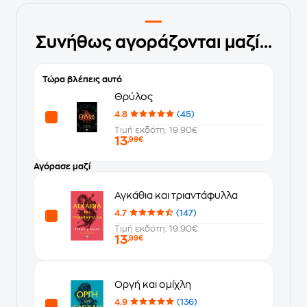
Συνήθως αγοράζονται μαζί...
Τώρα βλέπεις αυτό
Θρύλος
4.8
(45)
Τιμή εκδότη: 19.90€
13
,99€
Αγόρασε μαζί
Αγκάθια και τριαντάφυλλα
4.7
(147)
Τιμή εκδότη: 19.90€
13
,99€
Οργή και ομίχλη
4.9
(136)