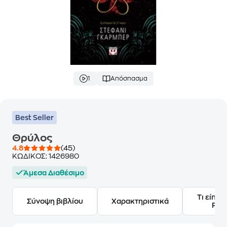
1
Απόσπασμα
Best Seller
Θρύλος
4.8
(45)
ΚΩΔΙΚΟΣ:
1426980
Άμεσα Διαθέσιμο
Τι είπαν
Σύνοψη βιβλίου
Χαρακτηριστικά
Frie