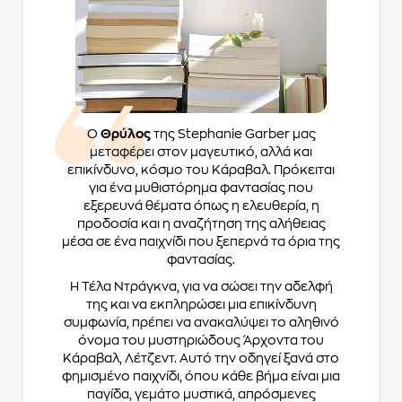
Ο
Θρύλος
της Stephanie Garber μας
μεταφέρει στον μαγευτικό, αλλά και
επικίνδυνο, κόσμο του Κάραβαλ. Πρόκειται
για ένα μυθιστόρημα φαντασίας που
εξερευνά θέματα όπως η ελευθερία, η
προδοσία και η αναζήτηση της αλήθειας
μέσα σε ένα παιχνίδι που ξεπερνά τα όρια της
φαντασίας.
Η Τέλα Ντράγκνα, για να σώσει την αδελφή
της και να εκπληρώσει μια επικίνδυνη
συμφωνία, πρέπει να ανακαλύψει το αληθινό
όνομα του μυστηριώδους Άρχοντα του
Κάραβαλ, Λέτζεντ. Αυτό την οδηγεί ξανά στο
φημισμένο παιχνίδι, όπου κάθε βήμα είναι μια
παγίδα, γεμάτο μυστικά, απρόσμενες