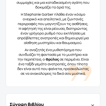
συμμαχίες και μια καταδικασμένη αγάπη που
δοκιμάζει τα όριά της.
Η Stephanie Garber πλάθει έναν κόσμο
ονειρικό και απειλητικό, με ζωντανές
περιγραφές που μαγνητίζουν τις αισθήσεις.
Η αφήτησή της είναι ρέουσα, διατηρώντας
έναν γρήγορο ρυθμό που εκπλήσσει με
απρόβλεπτες ανατροπές και δημιουργεί μια
αίσθηση μυστηρίου και θαυμασμού.
Αν αναζητάς ένα μυθιστόρημα που
συνδυάζει τη φαντασία με το μυστήριο και
την περιπέτεια, ο
Θρύλος
σε περιμένει. Είναι
ένα ταξίδι γεμάτο ανατροπές, όπου τίποτα
δεν είναι αυτό που φαίνεται, προσκαλώντας
σε να ανακαλύψεις τα δικά σου μυστικά.
Σύνοψη βιβλίου