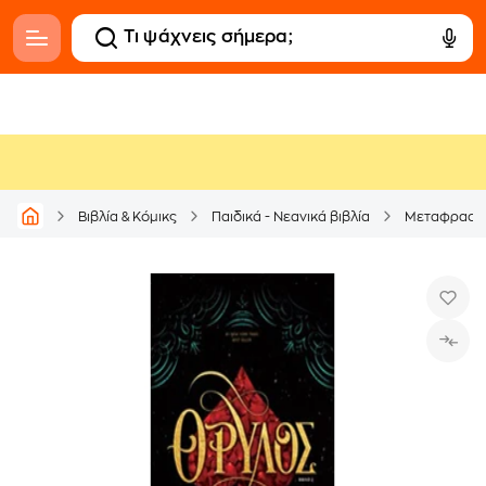
Βιβλία & Κόμικς
Παιδικά - Νεανικά βιβλία
Μεταφρασμέ