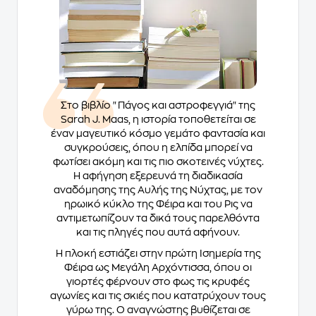
Στο βιβλίο "Πάγος και αστροφεγγιά" της
Sarah J. Maas, η ιστορία τοποθετείται σε
έναν μαγευτικό κόσμο γεμάτο φαντασία και
συγκρούσεις, όπου η ελπίδα μπορεί να
φωτίσει ακόμη και τις πιο σκοτεινές νύχτες.
Η αφήγηση εξερευνά τη διαδικασία
αναδόμησης της Αυλής της Νύχτας, με τον
ηρωικό κύκλο της Φέιρα και του Ρις να
αντιμετωπίζουν τα δικά τους παρελθόντα
και τις πληγές που αυτά αφήνουν.
Η πλοκή εστιάζει στην πρώτη Ισημερία της
Φέιρα ως Μεγάλη Αρχόντισσα, όπου οι
γιορτές φέρνουν στο φως τις κρυφές
αγωνίες και τις σκιές που κατατρύχουν τους
γύρω της. Ο αναγνώστης βυθίζεται σε