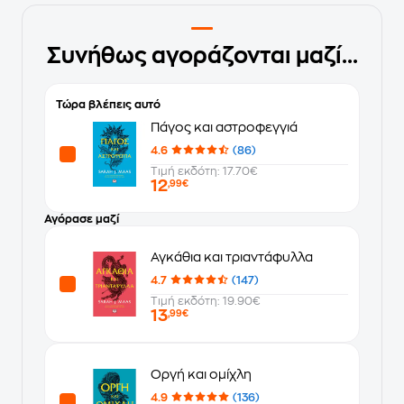
Συνήθως αγοράζονται μαζί...
Τώρα βλέπεις αυτό
Πάγος και αστροφεγγιά
4.6
(86)
Τιμή εκδότη: 17.70€
12
,99€
Αγόρασε μαζί
Αγκάθια και τριαντάφυλλα
4.7
(147)
Τιμή εκδότη: 19.90€
13
,99€
Οργή και ομίχλη
4.9
(136)