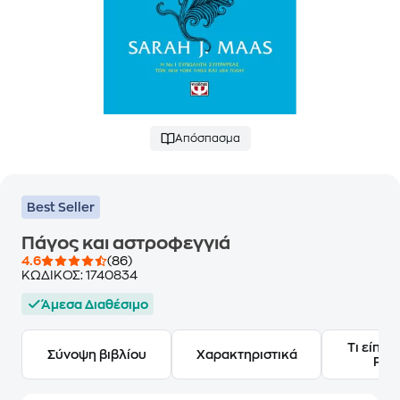
Απόσπασμα
Best Seller
Πάγος και αστροφεγγιά
4.6
(86)
ΚΩΔΙΚΟΣ:
1740834
Άμεσα Διαθέσιμο
Τι είπαν
Σύνοψη βιβλίου
Χαρακτηριστικά
Frie