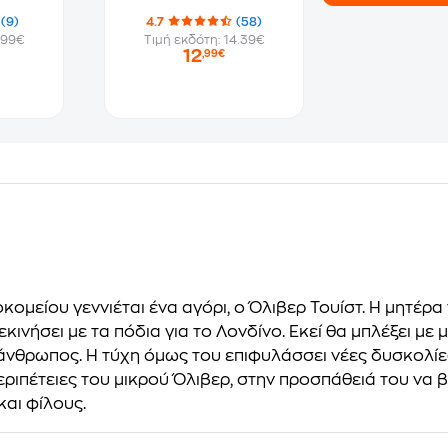
(9)
4.7
(58)
.99€
Τιμή εκδότη: 14.39€
12
,99€
μείου γεννιέται ένα αγόρι, ο Όλιβερ Τουίστ. Η μητέρα 
νήσει με τα πόδια για το Λονδίνο. Εκεί θα μπλέξει με 
άνθρωπος. Η τύχη όμως του επιφυλάσσει νέες δυσκολίες
εριπέτειες του μικρού Όλιβερ, στην προσπάθειά του να
και φίλους.