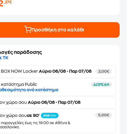
2
,27€
Προσθήκη στο καλάθι
λογές παράδοσης
ε ΤΚ
ε
BOX NOW Locker
Αύριο 06/08 - Παρ 07/08
2,00€
 κατάστημα Public
ΔΩΡΕΑΝ
αθεσιμότητα ανά κατάστημα
τον
χώρο σου
Αύριο 06/08 - Παρ 07/08
ον χώρο σου
σε 90'
5,00€
α παραγγελίες έως τις 19:00 σε Αθήνα &
σσαλονίκη