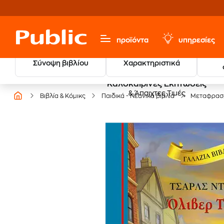
προϊόντα
υπηρεσίες
Σύνοψη βιβλίου
Χαρακτηριστικά
Καλοκαιρινές Εκπτώσεις
& Άπαιχτες Τιμές
Βιβλία & Κόμικς
Παιδικά - Νεανικά βιβλία
Μεταφρασμ