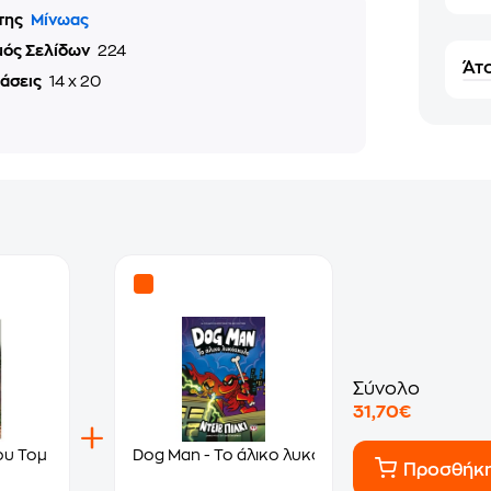
της
Μίνωας
μός Σελίδων
224
Άτο
τάσεις
14 x 20
Σύνολο
31,70€
ου Τομ
Dog Man - Το άλικο λυκόσκυλο
Προσθήκ