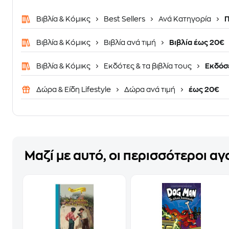
Βιβλία & Κόμικς
Best Sellers
Ανά Κατηγορία
Π
Βιβλία & Κόμικς
Βιβλία ανά τιμή
Βιβλία έως 20€
Βιβλία & Κόμικς
Εκδότες & τα βιβλία τους
Εκδόσε
Δώρα & Είδη Lifestyle
Δώρα ανά τιμή
έως 20€
Μαζί με αυτό, οι περισσότεροι α