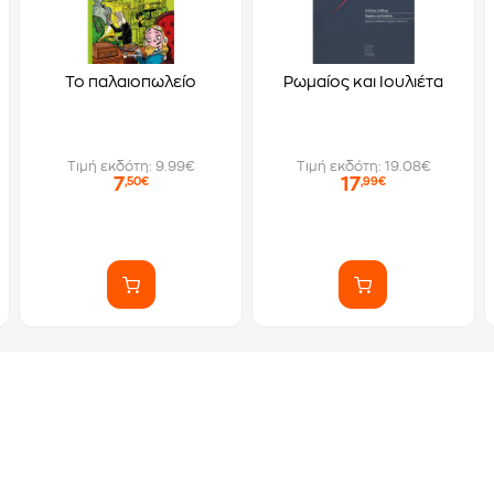
Το παλαιοπωλείο
Ρωμαίος και Ιουλιέτα
Τιμή εκδότη: 9.99€
Τιμή εκδότη: 19.08€
7
17
,50€
,99€