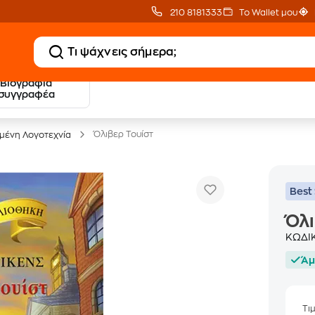
210 8181333
Το Wallet μου
Βιογραφία
20 € Public επιστροφή
Δωρεάν Μεταφορικ
συγγραφέα
με Snappi
με Public+ Delivery
Όλιβερ Τουίστ
ένη Λογοτεχνία
Best 
Όλι
ΚΩΔΙ
Άμ
Τι