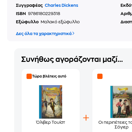
Συγγραφέας
Charles Dickens
Εκδό
ISBN
9786180229318
Αριθ
Εξώφυλλο
Μαλακό εξώφυλλο
Διασ
Δες όλα τα χαρακτηριστικά
Συνήθως αγοράζονται μαζί...
Τώρα βλέπεις αυτό
Όλιβερ Τουίστ
Οι περιπέτειες τ
Σόγιερ