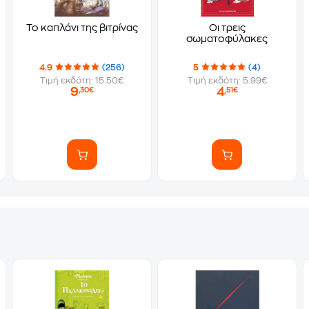
όσκυλο
Το καπλάνι της βιτρίνας
Οι τρεις
σωματοφύλακες
4.9
(256)
5
(4)
Τιμή εκδότη: 15.50€
Τιμή εκδότη: 5.99€
9
4
,30€
,51€