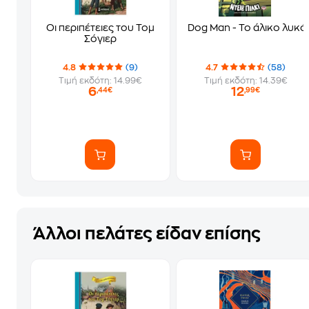
Οι περιπέτειες του Τομ
Dog Man - Το άλικο λυκ
Σόγιερ
4.8
(9)
4.7
(58)
Τιμή εκδότη: 14.99€
Τιμή εκδότη: 14.39€
6
12
,44€
,99€
Άλλοι πελάτες είδαν επίσης