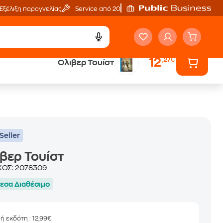
Εξέλιξη παραγγελίας
Service από 20'
12
,27€
Όλιβερ Τουίστ
ά
Έλα στον κόσμο
των ηχητικών βιβλίων
Seller
βερ Τουίστ
ΚΟΣ:
2078309
εσα Διαθέσιμο
μή εκδότη
: 12,99€