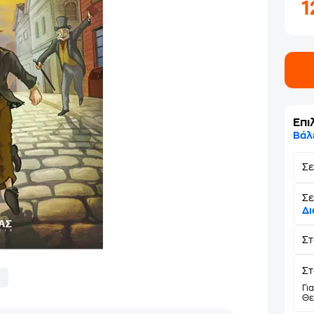
1
Επι
Βάλ
Σ
Σε
Δι
Σ
Στ
Γι
Θε