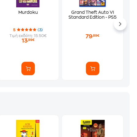
Murdoku
Grand Theft Auto VI
Standard Edition - PS5
5
(3)
79
Τιμή εκδότη: 15.50€
,89€
13
,99€