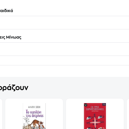
αιδικά
ις Μίνωας
γοράζουν