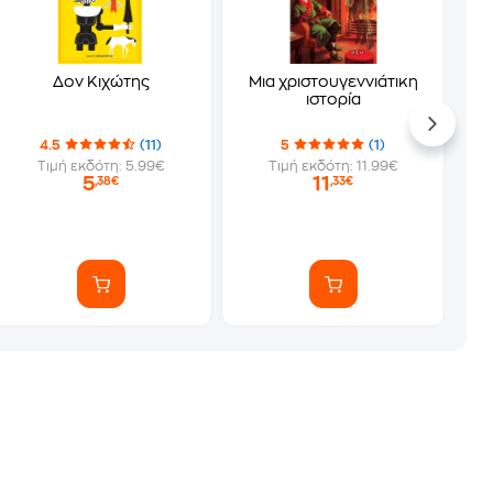
Δον Κιχώτης
Μια χριστουγεννιάτικη
ιστορία
4.5
(11)
5
(1)
Τιμή εκδότη: 5.99€
Τιμή εκδότη: 11.99€
5
11
,38€
,33€