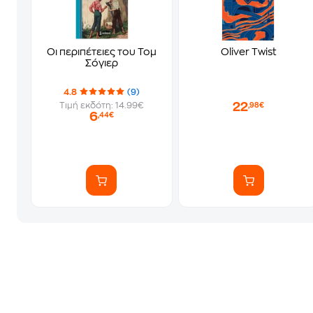
Οι περιπέτειες του Τομ
Oliver Twist
Σόγιερ
4.8
(9)
22
Τιμή εκδότη: 14.99€
,98€
6
,44€