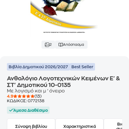
2
Απόσπασμα
Βιβλία Δημοτικού 2026/2027
Best Seller
Ανθολόγιο Λογοτεχνικών Κειμένων Ε' &
ΣΤ' Δημοτικού 10-0135
Με λογισμό και μ ’ όνειρο
4.9
(13)
ΚΩΔΙΚΟΣ:
0772138
Άμεσα Διαθέσιμο
Βιογ
Σύνοψη βιβλίου
Χαρακτηριστικά
συγγ