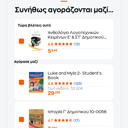
Συνήθως αγοράζονται μαζί...
Τώρα βλέπεις αυτό
Ανθολόγιο Λογοτεχνικών
Κειμένων Ε' & ΣΤ' Δημοτικού
10-0135
4.9
(13)
5
,94€
Αγόρασε μαζί
Luke and Myla 2- Student's
Book
4.8
(123)
Τιμή εκδότη: 33.20€
29
,22€
Ιστορία Γ' Δημοτικού 10-0056
4.7
(17)