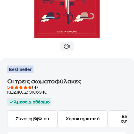
1
Best Seller
Οι τρεις σωματοφύλακες
5
(4)
ΚΩΔΙΚΟΣ:
0106940
Άμεσα Διαθέσιμο
Βιογ
Σύνοψη βιβλίου
Χαρακτηριστικά
συγγ