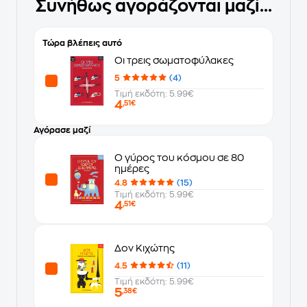
Συνήθως αγοράζονται μαζί...
Τώρα βλέπεις αυτό
Οι τρεις σωματοφύλακες
5
(4)
Τιμή εκδότη: 5.99€
4
,51€
Αγόρασε μαζί
Ο γύρος του κόσμου σε 80
ημέρες
4.8
(15)
Τιμή εκδότη: 5.99€
4
,51€
Δον Κιχώτης
4.5
(11)
Τιμή εκδότη: 5.99€
5
,38€