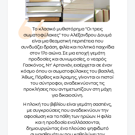
Το κλασικό μυθιστόρημα "Οι τρεις
σωματοφύλακες" του Αλέξανδρου Δουμά
είναι μια θεαματική περιπέτεια που
συνδυάζει δράση, φιλία και πολιτικά παιχνίδια
στον 17ο αιώνα. Σε μια εποχή γεμάτη
προδοσίες και συνωμοσίες, ο νεαρός
Γασκόνος, Ντ' Αρτανιάν, εισέρχεται σε έναν
κόσμο όπου οι σωματοφύλακες του βασιλιά,
Άθως, Πόρθος και Άραμης, γίνονται οι πιστοί
του σύντροφοι, αναδεικνύοντας τις
προκλήσεις που αντιμετωπίζουν στη μάχη
για δικαιοσύνη.
Η πλοκή του βιβλίου είναι γεμάτη σασπένς,
με συγκρούσεις που αναδεικνύουν την
αφοσίωση και τα πάθη των ηρώων. Η φιλία
και η προδοσία εναλλάσσονται,
δημιουργώντας ένα πλούσιο ψηφιδωτό
συναισθημάτων που καθηλώνει τον