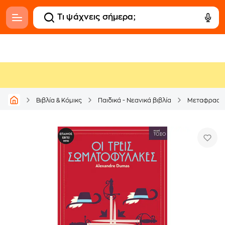
Βιβλία & Κόμικς
Παιδικά - Νεανικά βιβλία
Μεταφρασμέ