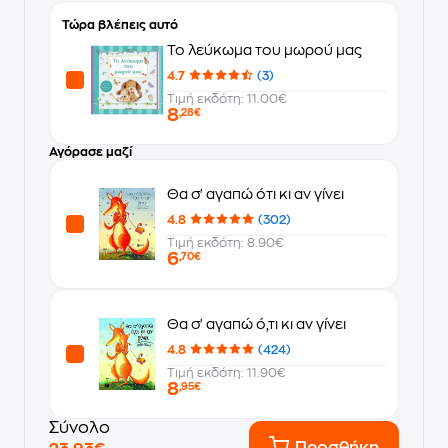
Τώρα βλέπεις αυτό
Το λεύκωμα του μωρού μας
4.7
(3)
Τιμή εκδότη: 11.00€
8
,28€
Αγόρασε μαζί
Θα σ' αγαπώ ότι κι αν γίνει
4.8
(302)
Τιμή εκδότη: 8.90€
6
,70€
Θα σ' αγαπώ ό,τι κι αν γίνει
4.8
(424)
Τιμή εκδότη: 11.90€
8
,95€
Σύνολο