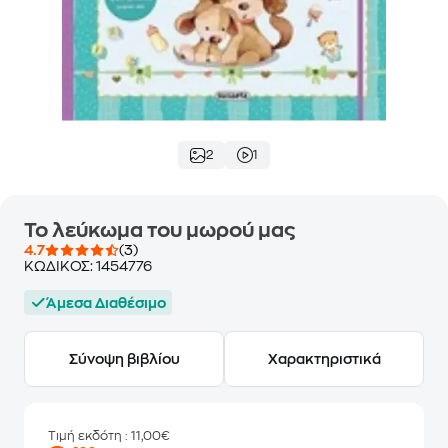
2
1
Το λεύκωμα του μωρού μας
4.7
(3)
ΚΩΔΙΚΟΣ:
1454776
Άμεσα Διαθέσιμο
Σύνοψη βιβλίου
Χαρακτηριστικά
Τιμή εκδότη
: 11,00€