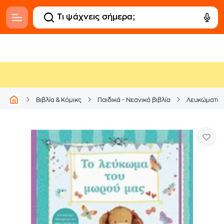
Βιβλία & Κόμικς
Παιδικά - Νεανικά βιβλία
Λευκώματα 