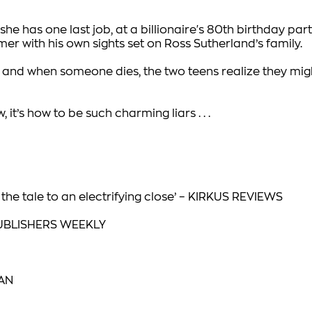
t she has one last job, at a billionaire's 80th birthday 
mer with his own sights set on Ross Sutherland’s family.
 and when someone dies, the two teens realize they might 
, it’s how to be
such
charming liars . . .
he tale to an electrifying close’ –
KIRKUS REVIEWS
UBLISHERS WEEKLY
AN