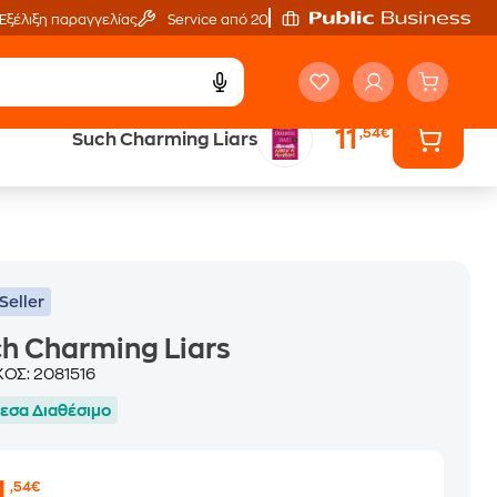
Εξέλιξη παραγγελίας
Service από 20'
11
,54€
Such Charming Liars
ά
Έλα στον κόσμο
των ηχητικών βιβλίων
Seller
h Charming Liars
ΚΟΣ:
2081516
εσα Διαθέσιμο
1
,54€