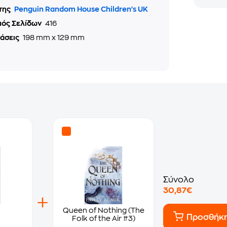
της
Penguin Random House Children's UK
μός Σελίδων
416
τάσεις
198 mm x 129 mm
Σύνολο
30,87€
Queen of Nothing (The
Προσθήκ
Folk of the Air #3)