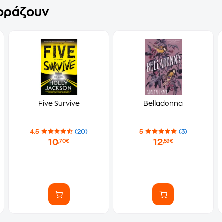
γοράζουν
Five Survive
Belladonna
4.5
(20)
5
(3)
10
12
,70€
,59€