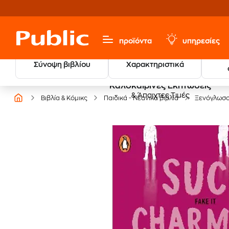
προϊόντα
υπηρεσίες
Σύνοψη βιβλίου
Χαρακτηριστικά
Καλοκαιρινές Εκπτώσεις
& Άπαιχτες Τιμές
Βιβλία & Κόμικς
Παιδικά - Νεανικά βιβλία
Ξενόγλωσ