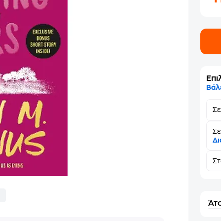
Επι
Βάλ
Σ
Σε
Δι
Σ
Άτο