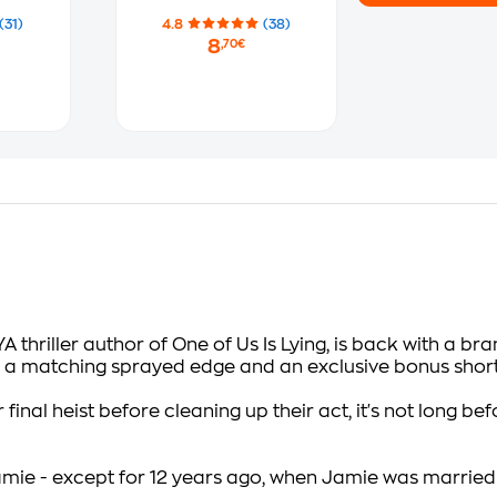
(31)
4.8
(38)
8
,70€
A thriller author of
One of Us Is Lying
, is back with a b
th a matching sprayed edge and an exclusive bonus short 
inal heist before cleaning up their act, it's not long bef
r, Jamie - except for 12 years ago, when Jamie was marrie