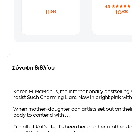
4.9
11
10
,54€
,63€
Σύνοψη βιβλίου
Karen M. McManus, the internationally bestselling Y
resist
Such Charming Liars
. Now in bright pink wi
When mother-daughter con artists set out on their f
body to contend with . . .
For all of Kat’s life, it’s been her and her mothe