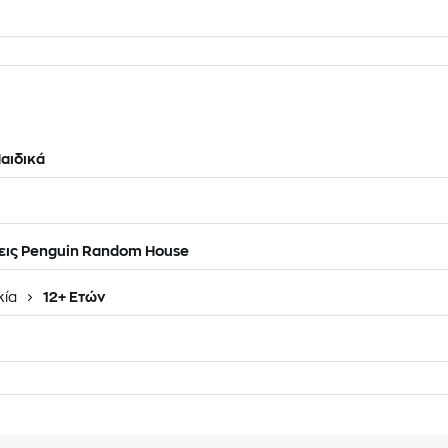
αιδικά
ις Penguin Random House
κία
12+ Ετών