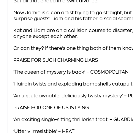
But all that ended in a swift divorce.
Now Jamie is a con artist trying to go straight, bu
surprise guests: Liam and his father, a serial scam
Kat and Liam are on a collision course to disaster,
anyone except each other.
Or can they? If there’s one thing both of them know
PRAISE FOR SUCH
CHARMING LIARS
‘The queen of mystery is back’ –
COSMOPOLITAN
‘Hairpin twists and exploding bombshells catapult t
‘An unputdownable, deliciously twisty mystery’ –
P
PRAISE FOR
ONE OF US IS LYING
‘An exciting single-sitting thrillerish treat’ –
GUARDI
‘Utterly irresistible’ –
HEAT