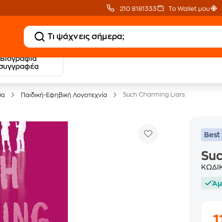
210 8181333
Το Wallet μου
Βιογραφία
20 € Public επιστροφή
Δωρεάν Μεταφορικ
συγγραφέα
με Snappi
με Public+ Delivery
Such Charming Liars
σα
Παιδική-Εφηβική Λογοτεχνία
Best 
Suc
ΚΩΔΙ
Άμ
1