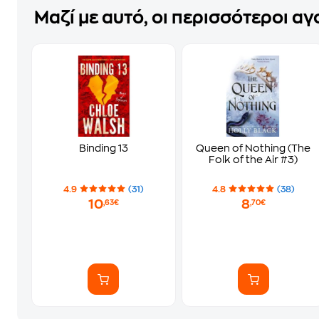
Μαζί με αυτό, οι περισσότεροι α
Binding 13
Queen of Nothing (The
Folk of the Air #3)
4.9
(31)
4.8
(38)
10
8
,63€
,70€