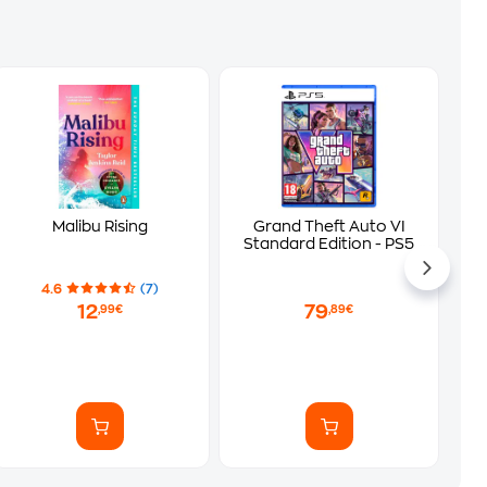
Malibu Rising
Grand Theft Auto VI
Standard Edition - PS5
4.6
(7)
12
79
,99€
,89€