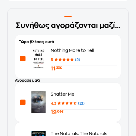
Συνήθως αγοράζονται μαζί...
Τώρα βλέπεις αυτό
Nothing More to Tell
5
(2)
11
,33€
Αγόρασε μαζί
Shatter Me
4.3
(21)
12
,04€
The Naturals: The Naturals