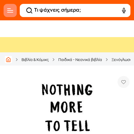
Βιβλία & Κόμικς
Παιδικά - Νεανικά βιβλία
Ξενόγλωσσ