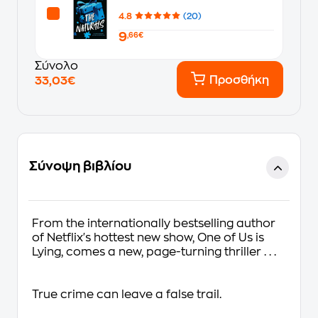
4.8
(20)
9
,66€
Σύνολο
Προσθήκη
33,03€
Σύνοψη βιβλίου
From the internationally bestselling author
of Netflix's hottest new show,
One of Us is
Lying
, comes a new, page-turning thriller . . .
True crime can leave a false trail.