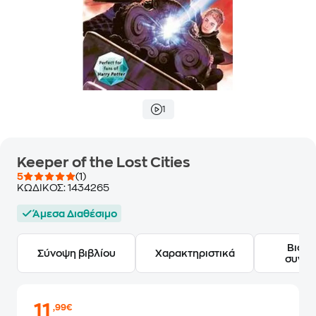
1
Keeper of the Lost Cities
5
(1)
ΚΩΔΙΚΟΣ:
1434265
Άμεσα Διαθέσιμο
Βιογ
Σύνοψη βιβλίου
Χαρακτηριστικά
συγγ
11
,99€