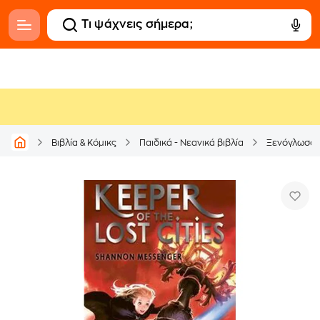
Βιβλία & Κόμικς
Παιδικά - Νεανικά βιβλία
Ξενόγλωσσ