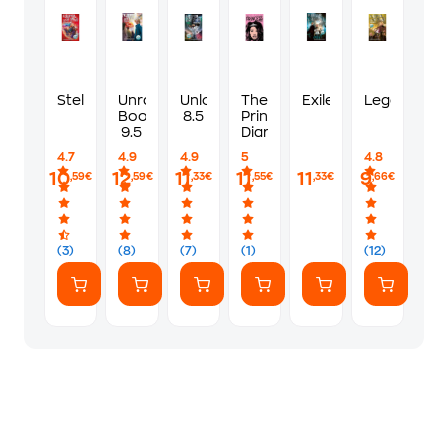
Stellarlune
Unravelled
Unlocked
The
Exile
Legacy
Book
8.5
Princess
9.5
Diaries
4.7
4.9
4.9
5
4.8
10
12
11
11
11
9
,59€
,59€
,33€
,55€
,33€
,66€
(3)
(8)
(7)
(1)
(12)