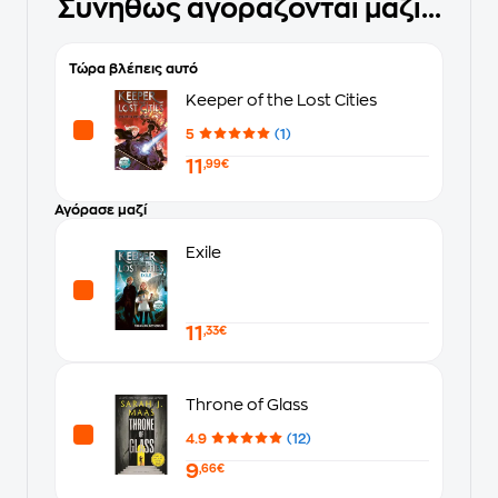
Συνήθως αγοράζονται μαζί...
Τώρα βλέπεις αυτό
Keeper of the Lost Cities
5
(1)
11
,99€
Αγόρασε μαζί
Exile
11
,33€
Throne of Glass
4.9
(12)
9
,66€