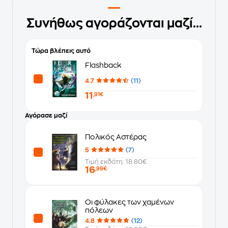
Συνήθως αγοράζονται μαζί...
Τώρα βλέπεις αυτό
Flashback
4.7
(11)
11
,91€
Αγόρασε μαζί
Πολικός Αστέρας
5
(7)
Τιμή εκδότη: 18.80€
16
,99€
Οι φύλακες των χαμένων
πόλεων
4.8
(12)