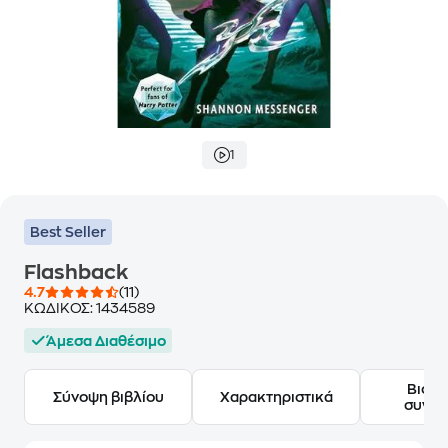
1
Best Seller
Flashback
4.7
(11)
ΚΩΔΙΚΟΣ:
1434589
Άμεσα Διαθέσιμο
Βιογ
Σύνοψη βιβλίου
Χαρακτηριστικά
συγγ