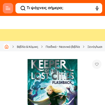
Βιβλία & Κόμικς
Παιδικά - Νεανικά βιβλία
Ξενόγλωσσ