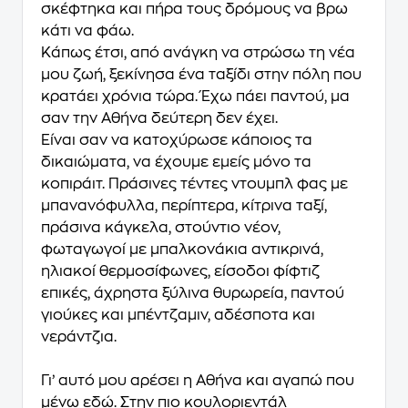
σκέφτηκα και πήρα τους δρόμους να βρω
κάτι να φάω.
Κάπως έτσι, από ανάγκη να στρώσω τη νέα
μου ζωή, ξεκίνησα ένα ταξίδι στην πόλη που
κρατάει χρόνια τώρα. Έχω πάει παντού, μα
σαν την Αθήνα δεύτερη δεν έχει.
Είναι σαν να κατοχύρωσε κάποιος τα
δικαιώματα, να έχουμε εμείς μόνο τα
κοπιράιτ. Πράσινες τέντες ντουμπλ φας με
μπανανόφυλλα, περίπτερα, κίτρινα ταξί,
πράσινα κάγκελα, στούντιο νέον,
φωταγωγοί με μπαλκονάκια αντικρινά,
ηλιακοί θερμοσίφωνες, είσοδοι φίφτιζ
επικές, άχρηστα ξύλινα θυρωρεία, παντού
γιούκες και μπέντζαμιν, αδέσποτα και
νεράντζια.
Γι’ αυτό μου αρέσει η Αθήνα και αγαπώ που
μένω εδώ. Στην πιο κουλοριεντάλ