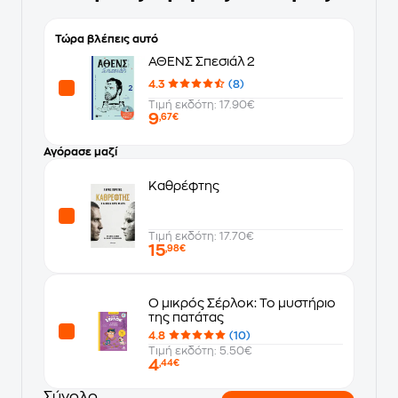
Τώρα βλέπεις αυτό
ΑΘΕΝΣ Σπεσιάλ 2
4.3
(8)
Τιμή εκδότη: 17.90€
9
,67€
Αγόρασε μαζί
Καθρέφτης
Τιμή εκδότη: 17.70€
15
,98€
Ο μικρός Σέρλοκ: Το μυστήριο
της πατάτας
4.8
(10)
Τιμή εκδότη: 5.50€
4
,44€
Σύνολο