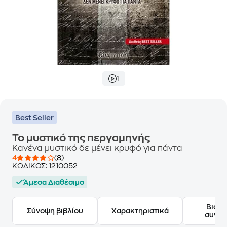
1
Best Seller
Το μυστικό της περγαμηνής
Κανένα μυστικό δε μένει κρυφό για πάντα
4
(8)
ΚΩΔΙΚΟΣ:
1210052
Άμεσα Διαθέσιμο
Βιογ
Σύνοψη βιβλίου
Χαρακτηριστικά
συγγ