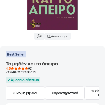
1
Απόσπασμα
Best Seller
Το μηδέν και το άπειρο
4.8
(6)
ΚΩΔΙΚΟΣ:
1038379
Άμεσα Διαθέσιμο
Τι είπαν
Σύνοψη βιβλίου
Χαρακτηριστικά
Frie