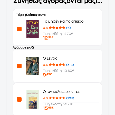
Συνήθως αγοράζονται μαζί...
Τώρα βλέπεις αυτό
Το μηδέν και το άπειρο
4.8
(6)
Τιμή εκδότη: 17.70€
12
,39€
Αγόρασε μαζί
Ο ξένος
4.6
(318)
Τιμή εκδότη: 10.60€
9
,49€
Όταν έκλαψε ο Νίτσε
4.8
(103)
Τιμή εκδότη: 22.71€
15
,98€