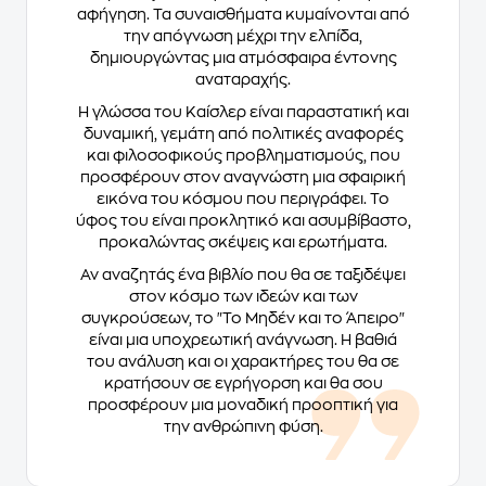
αφήγηση. Τα συναισθήματα κυμαίνονται από
την απόγνωση μέχρι την ελπίδα,
δημιουργώντας μια ατμόσφαιρα έντονης
αναταραχής.
Η γλώσσα του Καίσλερ είναι παραστατική και
δυναμική, γεμάτη από πολιτικές αναφορές
και φιλοσοφικούς προβληματισμούς, που
προσφέρουν στον αναγνώστη μια σφαιρική
εικόνα του κόσμου που περιγράφει. Το
ύφος του είναι προκλητικό και ασυμβίβαστο,
προκαλώντας σκέψεις και ερωτήματα.
Αν αναζητάς ένα βιβλίο που θα σε ταξιδέψει
στον κόσμο των ιδεών και των
συγκρούσεων, το "Το Μηδέν και το Άπειρο"
είναι μια υποχρεωτική ανάγνωση. Η βαθιά
του ανάλυση και οι χαρακτήρες του θα σε
κρατήσουν σε εγρήγορση και θα σου
προσφέρουν μια μοναδική προοπτική για
την ανθρώπινη φύση.