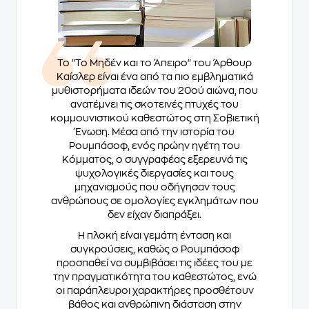
Το "Το Μηδέν και το Άπειρο" του Άρθουρ
Καίσλερ είναι ένα από τα πιο εμβληματικά
μυθιστορήματα ιδεών του 20ού αιώνα, που
ανατέμνει τις σκοτεινές πτυχές του
κομμουνιστικού καθεστώτος στη Σοβιετική
Ένωση. Μέσα από την ιστορία του
Ρουμπάσοφ, ενός πρώην ηγέτη του
Κόμματος, ο συγγραφέας εξερευνά τις
ψυχολογικές διεργασίες και τους
μηχανισμούς που οδήγησαν τους
ανθρώπους σε ομολογίες εγκλημάτων που
δεν είχαν διαπράξει.
Η πλοκή είναι γεμάτη ένταση και
συγκρούσεις, καθώς ο Ρουμπάσοφ
προσπαθεί να συμβιβάσει τις ιδέες του με
την πραγματικότητα του καθεστώτος, ενώ
οι παράπλευροι χαρακτήρες προσθέτουν
βάθος και ανθρώπινη διάσταση στην