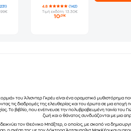
(231)
4.8
(142)
.99€
Τιμή εκδότη: 13.30€
10
,01€
ορμιά» του Άλισντερ Γκρέυ είναι ένα οραματικό μυθιστόρημα που 
τας τις διαδρομές της ελευθερίας και του έρωτα σε μια εποχή π
ίας. Το βιβλίο, που ενέπνευσε την πολυβραβευμένη ταινία του Γ
ζωή και ο θάνατος συνδυάζονται με μια απ
δεικνύει τον Θεόνικο Μπάξτερ, ο οποίος, με σκοπό να δημιουργ
ο, η σχέση της με τον Δόκτορα Άρτσιμπαλντ ΜακΚέρι και οι περι