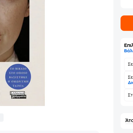
Επι
Βάλ
Σ
Σε
Δι
Σ
Άτο