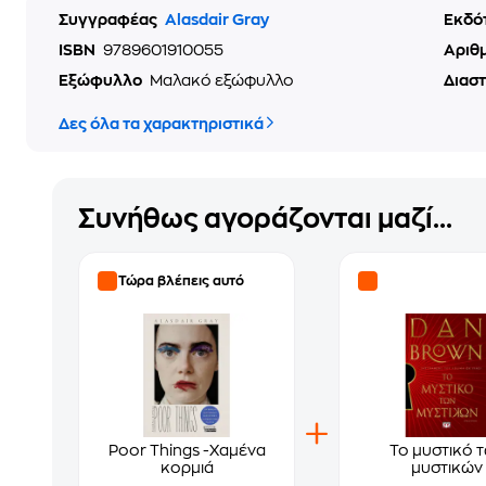
Συγγραφέας
Alasdair Gray
Εκδό
ISBN
9789601910055
Αριθ
Εξώφυλλο
Μαλακό εξώφυλλο
Διασ
Δες όλα τα χαρακτηριστικά
Συνήθως αγοράζονται μαζί...
Τώρα βλέπεις αυτό
Poor Things -Χαμένα
Το μυστικό 
κορμιά
μυστικών