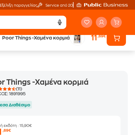
Εξέλιξη παραγγελίας
Service από 20'
11
,69€
Poor Things -Χαμένα κορμιά
ά
Έλα στον κόσμο
των ηχητικών βιβλίων
r Things -Χαμένα κορμιά
(11)
ΚΟΣ:
1891995
εσα Διαθέσιμο
μή εκδότη
: 15,90€
1
,69€