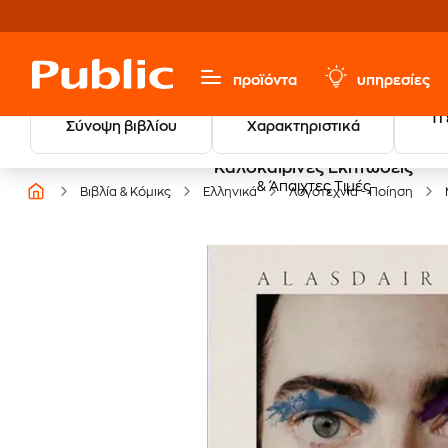
προϊόντα
υπηρεσίες
Τι
Σύνοψη βιβλίου
Χαρακτηριστικά
Καλοκαιρινές Εκπτώσεις
& Άπαιχτες Τιμές
Βιβλία & Κόμικς
Ελληνικά
Λογοτεχνία - Ποίηση