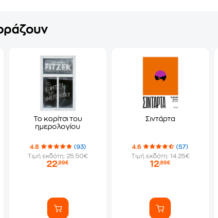
γοράζουν
Το κορίτσι του
Σιντάρτα
ημερολογίου
4.8
(93)
4.6
(57)
Τιμή εκδότη: 25.50€
Τιμή εκδότη: 14.25€
22
12
,99€
,99€