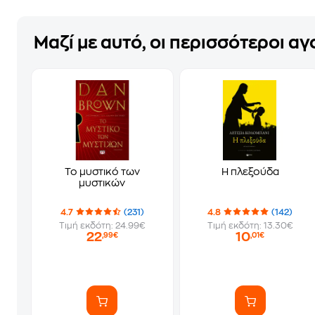
Μαζί με αυτό, οι περισσότεροι α
Το μυστικό των
Η πλεξούδα
μυστικών
4.7
(231)
4.8
(142)
Τιμή εκδότη: 24.99€
Τιμή εκδότη: 13.30€
22
10
,99€
,01€