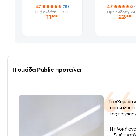
4.7
(11)
4.7
Τιμή εκδότη: 15.90€
Τιμή εκδότη: 24
11
22
,69€
,99€
Η ομάδα Public προτείνει
Το «Χαμένα κ
αποκαλύπτον
της πατριαρχ
Η πλοκή ανα
ζωή. Ωστόσ