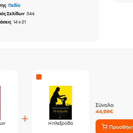
της
Πεδίο
μός Σελίδων
344
τάσεις
14 x 21
Σύνολο
44,69€
των
Η πλεξούδα
Προσθήκ