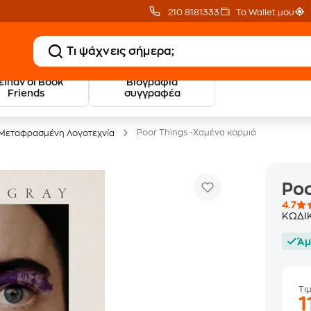
210 8181333
Το Wallet μου
 είπαν οι Book
Βιογραφία
20 € Public επιστροφή
Δωρεάν Μεταφορικ
Friends
συγγραφέα
με Snappi
με Public+ Delivery
Poor Things -Χαμένα κορμιά
Μεταφρασμένη Λογοτεχνία
Poo
4.7
ΚΩΔΙ
Άμ
Τι
1