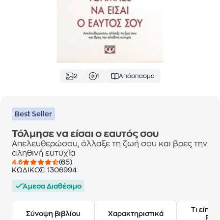
2
1
Απόσπασμα
Best Seller
Τόλμησε να είσαι ο εαυτός σου
Απελευθερώσου, άλλαξε τη ζωή σου και βρες την
αληθινή ευτυχία
4.6
(65)
ΚΩΔΙΚΟΣ:
1306994
Άμεσα Διαθέσιμο
Τι είπαν
Σύνοψη βιβλίου
Χαρακτηριστικά
Frie