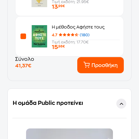
Τιμή εκδότη: 21.95€
13
,99€
Η μέθοδος Αφήστε τους
4.7
(180)
Τιμή εκδότη: 17.70€
15
,98€
Σύνολο
Προσθήκη
41,37€
Η ομάδα Public προτείνει