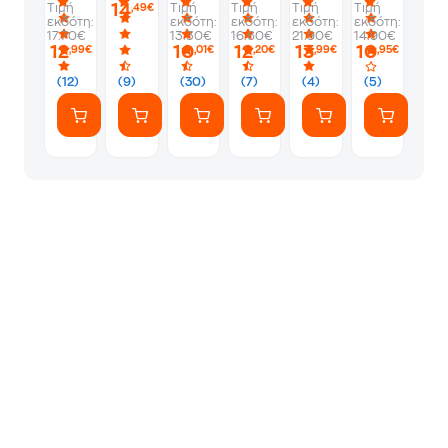
14
Τιμή
Τιμή
Τιμή
Τιμή
Τιμή
,49€
στόχοι
εκδότη:
εκδότη:
εκδότη:
εκδότη:
εκδότη:
17.70€
13.30€
16.60€
21.90€
14.90€
12
10
12
13
10
,99€
,01€
,20€
,99€
,95€
(12)
(9)
(30)
(7)
(4)
(5)