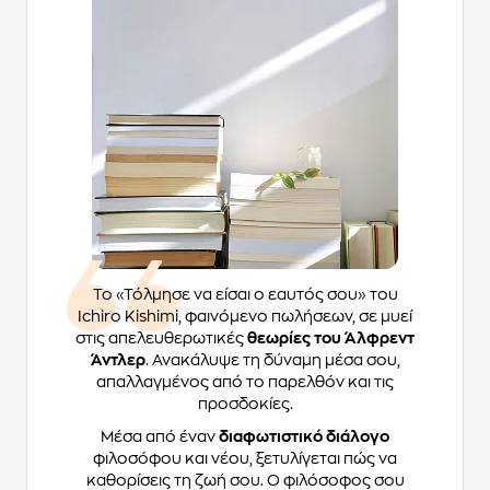
Το «Τόλμησε να είσαι ο εαυτός σου» του
Ichiro Kishimi, φαινόμενο πωλήσεων, σε μυεί
στις απελευθερωτικές
θεωρίες του Άλφρεντ
Άντλερ
. Ανακάλυψε τη δύναμη μέσα σου,
απαλλαγμένος από το παρελθόν και τις
προσδοκίες.
Μέσα από έναν
διαφωτιστικό διάλογο
φιλοσόφου και νέου, ξετυλίγεται πώς να
καθορίσεις τη ζωή σου. Ο φιλόσοφος σου