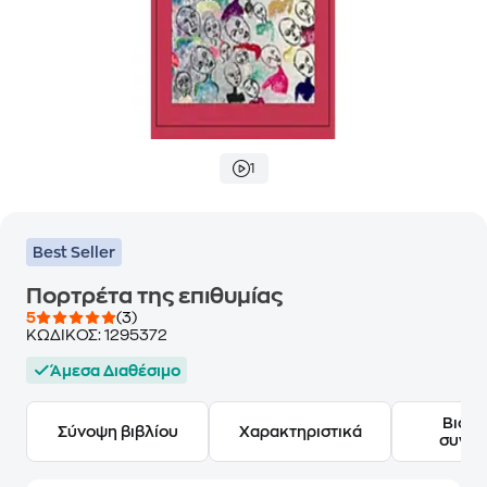
1
Best Seller
Πορτρέτα της επιθυμίας
5
(3)
ΚΩΔΙΚΟΣ:
1295372
Άμεσα Διαθέσιμο
Βιογ
Σύνοψη βιβλίου
Χαρακτηριστικά
συγγ