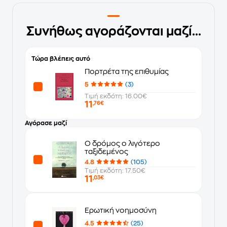
Συνήθως αγοράζονται μαζί...
Τώρα βλέπεις αυτό
Πορτρέτα της επιθυμίας
5
(3)
Τιμή εκδότη: 16.00€
11
,76€
Αγόρασε μαζί
Ο δρόμος ο λιγότερο
ταξιδεμένος
4.8
(105)
Τιμή εκδότη: 17.50€
11
,03€
Ερωτική νοημοσύνη
4.5
(25)