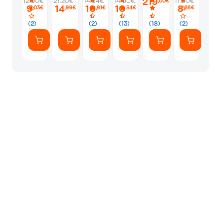
219
12.00€
21.20€
14.84€
14.00€
11.00€
,00€
Fi -
9
14
10
10
8
,03€
,99€
,91€
,54€
,28€
Mint
Green
(2)
(2)
(13)
(18)
(2)