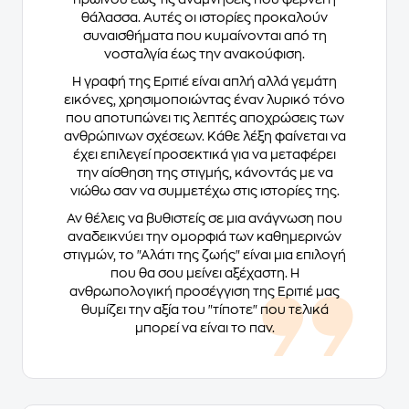
θάλασσα. Αυτές οι ιστορίες προκαλούν
συναισθήματα που κυμαίνονται από τη
νοσταλγία έως την ανακούφιση.
Η γραφή της Εριτιέ είναι απλή αλλά γεμάτη
εικόνες, χρησιμοποιώντας έναν λυρικό τόνο
που αποτυπώνει τις λεπτές αποχρώσεις των
ανθρώπινων σχέσεων. Κάθε λέξη φαίνεται να
έχει επιλεγεί προσεκτικά για να μεταφέρει
την αίσθηση της στιγμής, κάνοντάς με να
νιώθω σαν να συμμετέχω στις ιστορίες της.
Αν θέλεις να βυθιστείς σε μια ανάγνωση που
αναδεικνύει την ομορφιά των καθημερινών
στιγμών, το "Αλάτι της ζωής" είναι μια επιλογή
που θα σου μείνει αξέχαστη. Η
ανθρωπολογική προσέγγιση της Εριτιέ μας
θυμίζει την αξία του "τίποτε" που τελικά
μπορεί να είναι το παν.