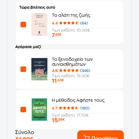
Τώρα βλέπεις αυτό
Το αλάτι της ζωής
4.4
(64)
Τιμή εκδότη: 10.00€
7
,52€
Αγόρασε μαζί
Το ξενοδοχείο των
συναισθημάτων
4.8
(346)
Τιμή εκδότη: 15.50€
11
,40€
Η μέθοδος Αφήστε τους
4.7
(180)
Τιμή εκδότη: 17.70€
15
,98€
Σύνολο
Προσθήκη