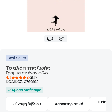
2
1
Best Seller
Το αλάτι της ζωής
Γράμμα σε έναν φίλο
4.4
(64)
ΚΩΔΙΚΟΣ:
0760192
Άμεσα Διαθέσιμο
Τι είπαν
Σύνοψη βιβλίου
Χαρακτηριστικά
Frie