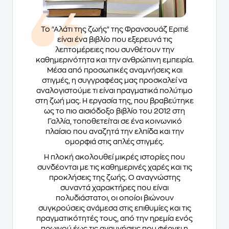
Το "Αλάτι της ζωής" της Φρανσουάζ Εριτιέ
είναι ένα βιβλίο που εξερευνά τις
λεπτομέρειες που συνθέτουν την
καθημερινότητα και την ανθρώπινη εμπειρία.
Μέσα από προσωπικές αναμνήσεις και
στιγμές, η συγγραφέας μας προσκαλεί να
αναλογιστούμε τι είναι πραγματικά πολύτιμο
στη ζωή μας. Η εργασία της, που βραβεύτηκε
ως το πιο αισιόδοξο βιβλίο του 2012 στη
Γαλλία, τοποθετείται σε ένα κοινωνικό
πλαίσιο που αναζητά την ελπίδα και την
ομορφιά στις απλές στιγμές.
Η πλοκή ακολουθεί μικρές ιστορίες που
συνδέονται με τις καθημερινές χαρές και τις
προκλήσεις της ζωής. Ο αναγνώστης
συναντά χαρακτήρες που είναι
πολυδιάστατοι, οι οποίοι βιώνουν
συγκρούσεις ανάμεσα στις επιθυμίες και τις
πραγματικότητές τους, από την ηρεμία ενός
πρωινού έως τις αναμνήσεις που φέρνει η