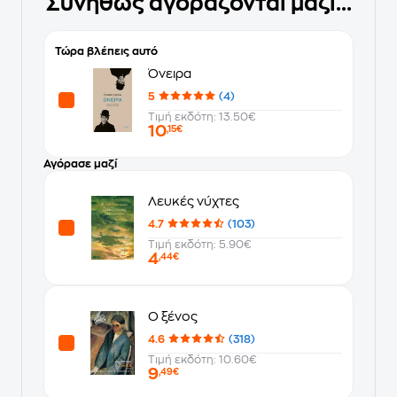
Συνήθως αγοράζονται μαζί...
Τώρα βλέπεις αυτό
Όνειρα
5
(4)
Τιμή εκδότη: 13.50€
10
,15€
Αγόρασε μαζί
Λευκές νύχτες
4.7
(103)
Τιμή εκδότη: 5.90€
4
,44€
Ο ξένος
4.6
(318)
Τιμή εκδότη: 10.60€
9
,49€