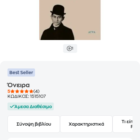
1
Best Seller
Όνειρα
5
(4)
ΚΩΔΙΚΟΣ:
1515107
Άμεσα Διαθέσιμο
Τι είπαν
Σύνοψη βιβλίου
Χαρακτηριστικά
Frie