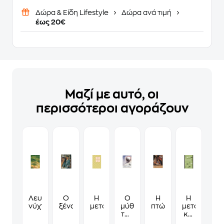
Δώρα & Είδη Lifestyle
Δώρα ανά τιμή
έως 20€
Μαζί με αυτό, οι
περισσότεροι αγοράζουν
Λευκές
Ο
Η
Ο
Η
Η
νύχτες
ξένος
μεταμόρφωση
μύθος
πτώση
μεταμόρφω
του
και
Σισύφου
άλλες