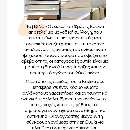
Το βιβλίο «Όνειρα» του Φραντς Κάφκα
αποτελεί μια μοναδική συλλογή, που
αποτυπώνει τις πιο προσωπικές του
ονειρικές αναζητήσεις και ταυτόχρονα
αναδεικνύει τις αγωνίες του ανθρώπινου
ψυχισμού. Σε έναν κόσμο που σφύζει από
αβεβαιότητα, οι καταγραφές αυτές είναι μια
ματιά στη δυσκολία της ύπαρξης και τον
εσωτερικό αγώνα του 20ού αιώνα.
Μέσα από τις σελίδες του, ο Κάφκα μας
μεταφέρει σε έναν κόσμο γεμάτο
αλλόκοτους χαρακτήρες και ανησυχητικά
σκηνικά. Η αλληλεπίδραση των ονείρων του,
με τις ενοχές και τους φόβους του,
δημιουργεί έναν ισχυρό συναισθηματικό
αντίκτυπο. Οι αναγνώστες βιώνουν τη
σύγκρουση ανάμεσα στην επιθυμία για
ελευθερία και την καταπίεση του