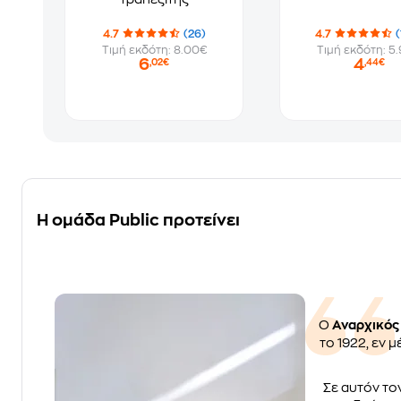
4.7
(26)
4.7
(
Τιμή εκδότη: 8.00€
Τιμή εκδότη: 5
6
4
,02€
,44€
Η ομάδα Public προτείνει
Ο
Αναρχικός
το 1922, εν 
Σε αυτόν τον