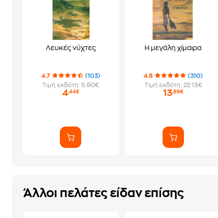
Λευκές νύχτες
Η μεγάλη χίμαιρα
4.7
(103)
4.8
(310)
Τιμή εκδότη: 5.90€
Τιμή εκδότη: 22.13€
4
13
,44€
,99€
Άλλοι πελάτες είδαν επίσης