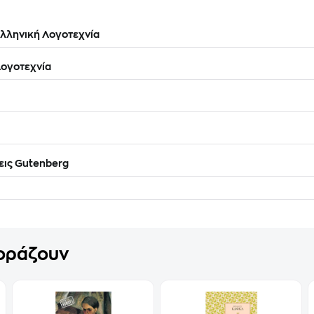
λληνική Λογοτεχνία
ογοτεχνία
ις Gutenberg
γοράζουν