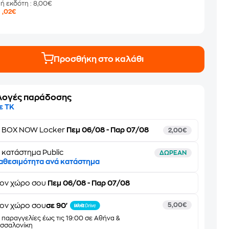
μή εκδότη
: 8,00€
6
,02€
Προσθήκη στο καλάθι
λογές παράδοσης
ε ΤΚ
ε
BOX NOW Locker
Πεμ 06/08 - Παρ 07/08
2,00€
 κατάστημα Public
ΔΩΡΕΑΝ
αθεσιμότητα ανά κατάστημα
τον
χώρο σου
Πεμ 06/08 - Παρ 07/08
ον χώρο σου
σε 90'
5,00€
α παραγγελίες έως τις 19:00 σε Αθήνα &
σσαλονίκη