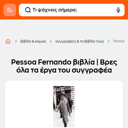
Pessoa 
βιβλία & κόμικς
συγγραφείς & τα βιβλία τους
Pessoa Fernando βιβλία | Βρες
όλα τα έργα του συγγραφέα