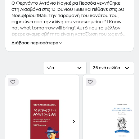
Ο Φερνάντο Αντόνιο Νογκέιρα Πεσσόα γεννήθηκε
στη Λισαβόνα στις 13 Ιουνίου 1888 και πέθανε στις 30
Νοεμβρίου 1935. Την παραμονή του θανάτου του,
σημειώνει από την κλίνη του νοσοκομείου: "I Know
not what tomorrow will bring". Αυτό που το μέλλον
έφερε αναμφισβήτητα είναι η καταξίωση του ως ενός
από τους σημαντικότερους ποιητές του εικοστού
Διάβασε περισσότερα
αιώνα. Ο Πεσσόα είναι ταυτόχρονα ποιητής και μύθος
ποιητικός. Έζησε τη ζωή του στα όρια της ανυπαρξίας,
δημοσίευσε ελάχιστο μέρος του τεράστιου έργου
του, ενός έργου ανολοκλήρωτου και πολλαπλού, το
Νέα
36 ανά σελίδα
οποίο κληροδότησε στις μέλλουσες γενιές κλεισμένο
στο περίφημο μπαούλο, εξασφαλίζοντας έτσι την
υστεροφημία του. Ελάχιστα γεγονότα συνθέτουν τη
βιογραφία του: θάνατος του πατέρα του, μετακίνηση
μαζί με τη νέα του οικογένεια στο Ντέρμπαν της
Αφρικής, αγγλική παιδεία, επιστροφή στη Λισαβόνα,
βιοπορισμός ως αλληλογράφος σε εμπορικούς
οίκους, ένας λευκός έρωτας, πολλή μοναξιά. Η
πολυσχιδής ποιητική ζωή του βρίσκεται στους
αντίποδες της βιογραφίας του. Ο Πεσσόα, ο οποίος
υπογράφει το έργο του με το όνομα του αλλά και με