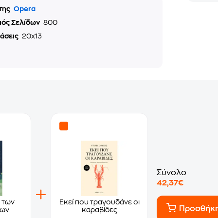
της
Opera
μός Σελίδων
800
τάσεις
20x13
Σύνολο
42,37€
 των
Εκεί που τραγουδάνε οι
Προσθήκ
των
καραβίδες