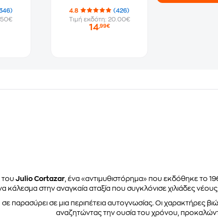
346)
4.8
(426)
.50€
Τιμή εκδότη: 20.00€
14
,99€
του
Julio Cortazar
, ένα «αντιμυθιστόρημα» που εκδόθηκε το 19
να κάλεσμα στην αναγκαία αταξία που συγκλόνισε χιλιάδες νέου
σε παρασύρει σε μια περιπέτεια αυτογνωσίας. Οι χαρακτήρες βι
αναζητώντας την ουσία του χρόνου, προκαλώντ