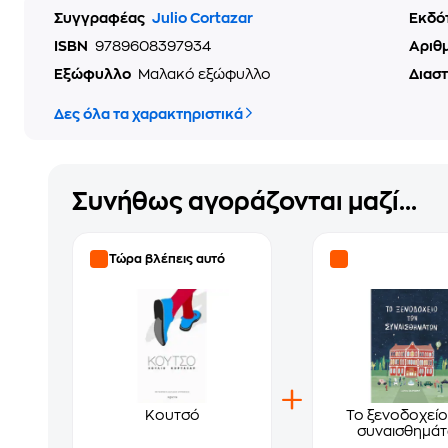
Συγγραφέας
Julio Cortazar
Εκδό
ISBN
9789608397934
Αριθ
Εξώφυλλο
Μαλακό εξώφυλλο
Διασ
Δες όλα τα χαρακτηριστικά
Συνήθως αγοράζονται μαζί...
Τώρα βλέπεις αυτό
Κουτσό
Το ξενοδοχείο
συναισθημά