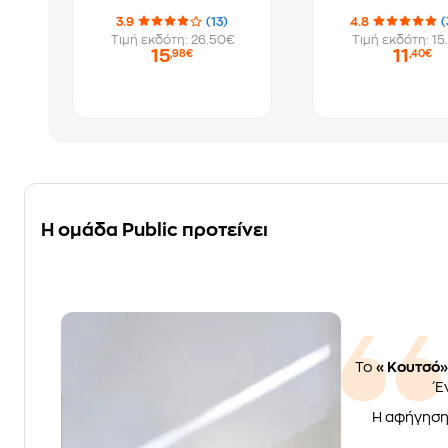
3.9
(13)
4.8
(
Τιμή εκδότη: 26.50€
Τιμή εκδότη: 15
15
11
,98€
,40€
Η ομάδα Public προτείνει
Το
«Κουτσό»
Έ
Η αφήγηση 