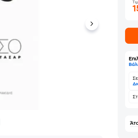
Τι
Επι
Βάλ
Σε
Δι
Σ
Άτο