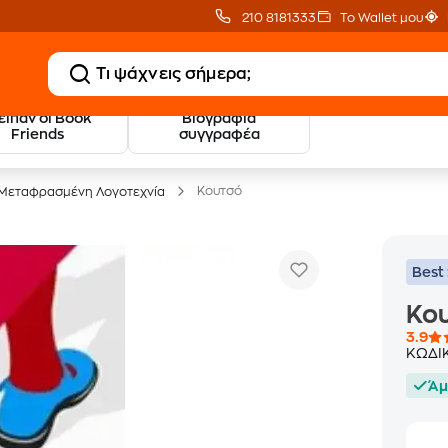
210 8181333
Το Wallet μου
 είπαν οι Book
Βιογραφία
20 € Public επιστροφή
Δωρεάν Μεταφορικ
Friends
συγγραφέα
με Snappi
με Public+ Delivery
Κουτσό
Μεταφρασμένη Λογοτεχνία
Best 
Κο
3.9
ΚΩΔΙ
Άμ