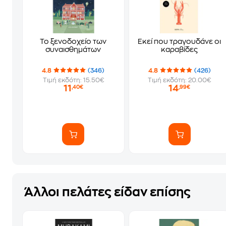
Το ξενοδοχείο των
Εκεί που τραγουδάνε οι
συναισθημάτων
καραβίδες
4.8
(346)
4.8
(426)
Τιμή εκδότη: 15.50€
Τιμή εκδότη: 20.00€
11
14
,40€
,99€
Άλλοι πελάτες είδαν επίσης