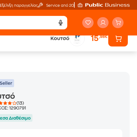
Εξέλιξη παραγγελίας
Service από 20'
15
,98€
Κουτσό
ά
Έλα στον κόσμο
των ηχητικών βιβλίων
Seller
υτσό
(13)
ΚΟΣ:
1290791
εσα Διαθέσιμο