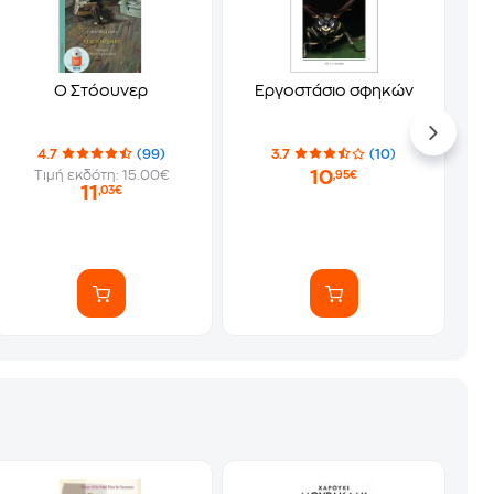
Ο Στόουνερ
Εργοστάσιο σφηκών
4.7
(99)
3.7
(10)
10
Τιμή εκδότη: 15.00€
,95€
11
,03€