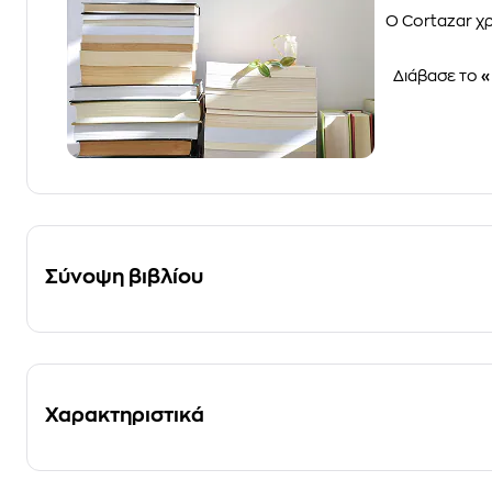
Ο Cortazar χρ
Διάβασε το
«
Σύνοψη βιβλίου
Χαρακτηριστικά