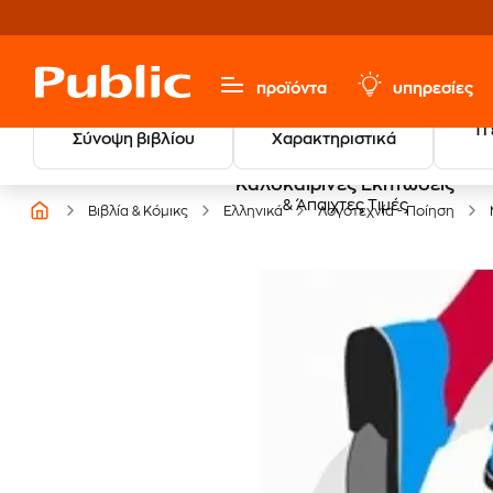
προϊόντα
υπηρεσίες
Τι
Σύνοψη βιβλίου
Χαρακτηριστικά
Καλοκαιρινές Εκπτώσεις
& Άπαιχτες Τιμές
Βιβλία & Κόμικς
Ελληνικά
Λογοτεχνία - Ποίηση