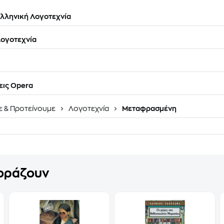
λληνική Λογοτεχνία
ογοτεχνία
ις Opera
ε & Προτείνουμε
Λογοτεχνία
Μεταφρασμένη
γοράζουν