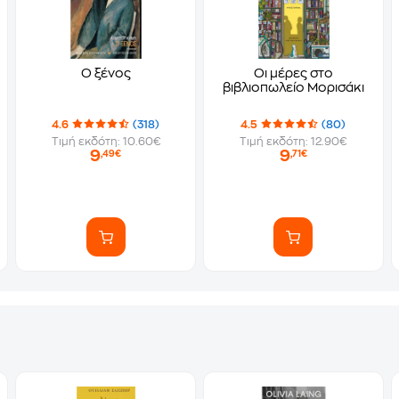
Ο ξένος
Οι μέρες στο
βιβλιοπωλείο Μορισάκι
4.6
(318)
4.5
(80)
Τιμή εκδότη: 10.60€
Τιμή εκδότη: 12.90€
9
9
,49€
,71€