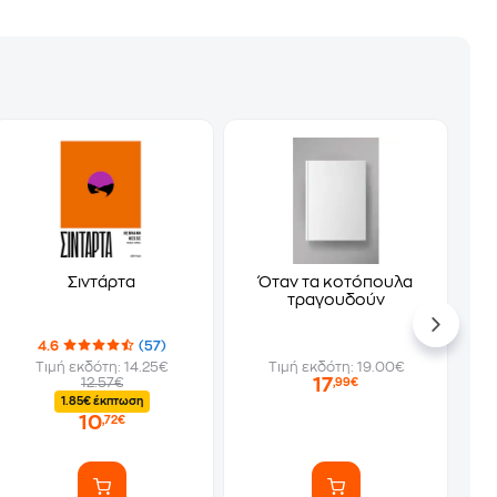
Σιντάρτα
Όταν τα κοτόπουλα
τραγουδούν
4.6
(57)
Τιμή εκδότη: 14.25€
Τιμή εκδότη: 19.00€
17
12.57€
,99€
1.85€ έκπτωση
10
,72€