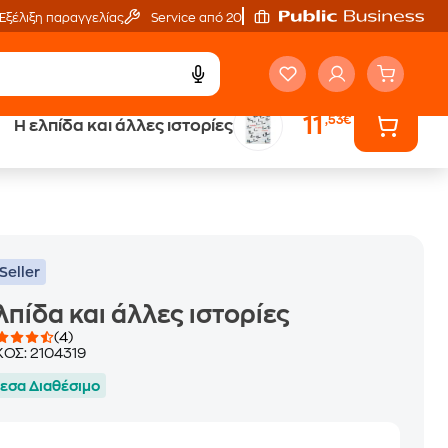
Εξέλιξη παραγγελίας
Service από 20'
11
,53€
Η ελπίδα και άλλες ιστορίες
ά
Έλα στον κόσμο
των ηχητικών βιβλίων
Seller
λπίδα και άλλες ιστορίες
(4)
ΚΟΣ:
2104319
εσα Διαθέσιμο