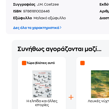
Συγγραφέας
J.M. Coetzee
Εκδό
ISBN
9786181002446
Αριθ
Εξώφυλλο
Μαλακό εξώφυλλο
Διασ
Δες όλα τα χαρακτηριστικά
Συνήθως αγοράζονται μαζί...
Τώρα βλέπεις αυτό
Η ελπίδα και άλλες
Λευκές νύχτ
ιστορίες