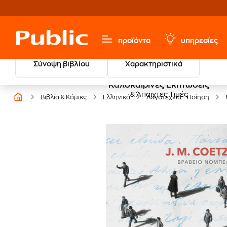
προϊόντα
υπηρεσίες
Σύνοψη βιβλίου
Χαρακτηριστικά
Καλοκαιρινές Εκπτώσεις
& Άπαιχτες Τιμές
Βιβλία & Κόμικς
Ελληνικά
Λογοτεχνία - Ποίηση