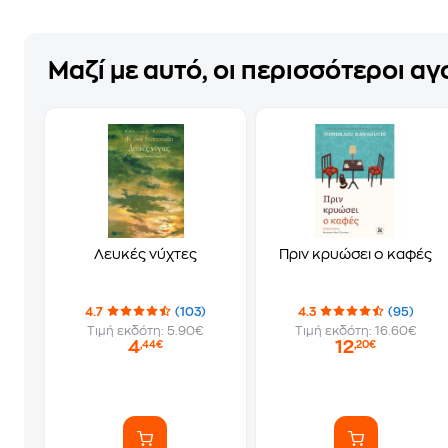
Μαζί με αυτό, οι περισσότεροι α
Λευκές νύχτες
Πριν κρυώσει ο καφές
4.7
(103)
4.3
(95)
Τιμή εκδότη: 5.90€
Τιμή εκδότη: 16.60€
4
12
,44€
,20€