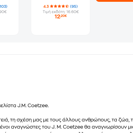
103)
4.3
(95)
.90€
Τιμή εκδότη: 16.60€
12
,20€
ελίστα J.M. Coetzee.
τειά, τη σχέση μας με τους άλλους ανθρώπους, τα ζώα, 
μένοι αναγνώστες του J. M. Coetzee θα αναγνωρίσουν μ