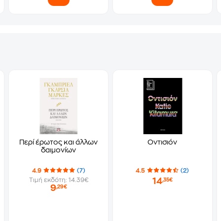
Περί έρωτος και άλλων
Οντισιόν
δαιμονίων
4.9
(7)
4.5
(2)
14
Τιμή εκδότη: 14.39€
,35€
9
,29€