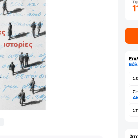
Τι
1
Επι
Βάλ
Σ
Σε
Δι
Σ
Άτο