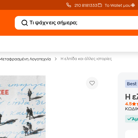
210 8181333
Το Wallet μου
20 € Public επιστροφή
Δωρεάν Μεταφορικ
με Snappi
με Public+ Delivery
Η ελπίδα και άλλες ιστορίες
Μεταφρασμένη Λογοτεχνία
Best 
Η ε
4.5
ΚΩΔΙ
Άμ