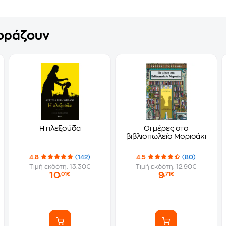
γοράζουν
Η πλεξούδα
Οι μέρες στο
βιβλιοπωλείο Μορισάκι
4.8
(142)
4.5
(80)
Τιμή εκδότη: 13.30€
Τιμή εκδότη: 12.90€
10
9
,01€
,71€