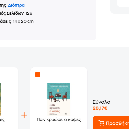
της
Διόπτρα
μός Σελίδων
128
τάσεις
14 x 20 cm
Σύνολο
28,17€
ες
Πριν κρυώσει ο καφές
Προσθήκ