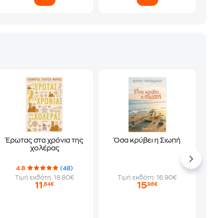
Έρωτας στα χρόνια της
Όσα κρύβει η Σιωπή
χολέρας
4.8
(48)
Τιμή εκδότη: 18.80€
Τιμή εκδότη: 16.90€
11
15
,84€
,98€