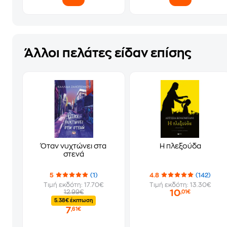
Άλλοι πελάτες είδαν επίσης
Όταν νυχτώνει στα
Η πλεξούδα
στενά
5
(1)
4.8
(142)
Τιμή εκδότη: 17.70€
Τιμή εκδότη: 13.30€
10
12.99€
,01€
5.38€ έκπτωση
7
,61€