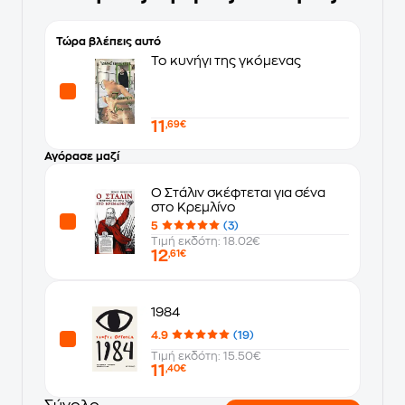
Τώρα βλέπεις αυτό
Το κυνήγι της γκόμενας
11
,69€
Αγόρασε μαζί
Ο Στάλιν σκέφτεται για σένα
στο Κρεμλίνο
5
(3)
Τιμή εκδότη: 18.02€
12
,61€
1984
4.9
(19)
Τιμή εκδότη: 15.50€
11
,40€