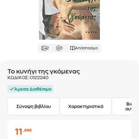
2
1
Απόσπασμα
Το κυνήγι της γκόμενας
ΚΩΔΙΚΟΣ:
0122240
Άμεσα Διαθέσιμο
Βιογ
Σύνοψη βιβλίου
Χαρακτηριστικά
συγγ
11
,69€