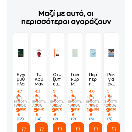
Μαζί με αυτό, οι
περισσότεροι αγοράζουν
Εγχειρίδιο
Το
Όταν
Γαλαζοαίματες
Περιπολών
Ρέκβιεμ
μυθικών
Κομμουνιστικό
ξυπνήσουμε
κυρίες.
περί
για
πλασμάτων
Μανιφέστο
εμείς
Μεταξωτοί
πολλών
ένα
οι
έρωτες.
τυρβάζω
όνειρο
4.7
4.3
5
5
4.8
5
νεκροί
Τιμή
Τιμή
Τιμή
Τιμή
Τιμή
Τιμή
εκδότη:
εκδότη:
εκδότη:
εκδότη:
εκδότη:
εκδότη:
19.90€
7.50€
13.25€
15.50€
14.39€
12.00€
9
5
9
5
10
9
,95€
,64€
,97€
,91€
,58€
,03€
(23)
(14)
(2)
(2)
(6)
(5)