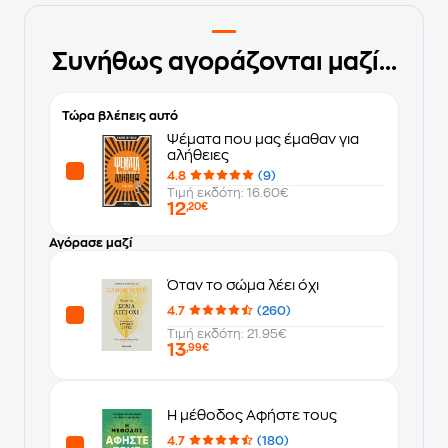
Συνήθως αγοράζονται μαζί...
Τώρα βλέπεις αυτό
Ψέματα που μας έμαθαν για
αλήθειες
4.8
(9)
Τιμή εκδότη: 16.60€
12
,20€
Αγόρασε μαζί
Όταν το σώμα λέει όχι
4.7
(260)
Τιμή εκδότη: 21.95€
13
,99€
Η μέθοδος Αφήστε τους
4.7
(180)