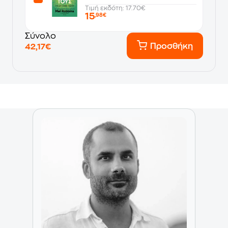
Τιμή εκδότη: 17.70€
15
,98€
Σύνολο
Προσθήκη
42,17€