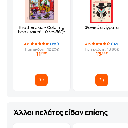
Brotherakia – Coloring
Φονικά αινίγματα
book Μικρή Ολλανδέζα
4.8
(159)
4.6
(92)
Τιμή εκδότη: 12.20€
Τιμή εκδότη: 18.80€
11
13
,53€
,99€
Άλλοι πελάτες είδαν επίσης