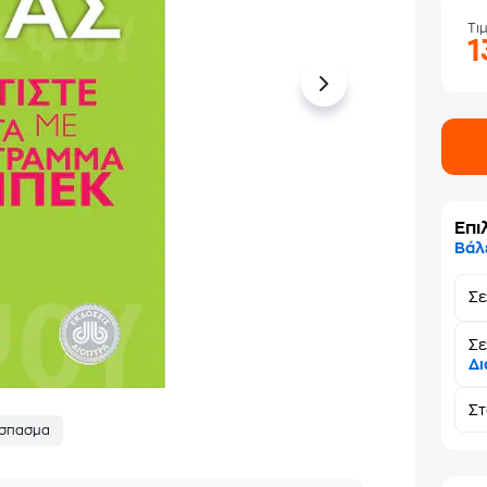
Τι
1
Επι
Βάλ
Σ
Σε
Δι
Σ
σπασμα