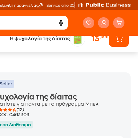
Εξέλιξη παραγγελίας
Service από 20'
13
,99€
Η ψυχολογία της δίαιτας
ά
Έλα στον κόσμο
των ηχητικών βιβλίων
Seller
υχολογία της δίαιτας
ατίστε για πάντα με το πρόγραμμα Μπεκ
(12)
ΚΟΣ:
0463309
εσα Διαθέσιμο