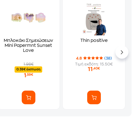
Μπλοκάκι Σημειώσεων
Thin positive
Mini Papermnt Sunset
Love
4.8
(38)
1.98€
Τιμή εκδότη: 15.50€
11
,40€
0.39€ έκπτωση
1
,59€