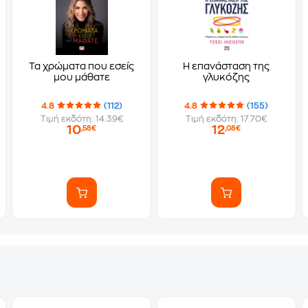
Τα χρώματα που εσείς
Η επανάσταση της
μου μάθατε
γλυκόζης
4.8
(112)
4.8
(155)
Τιμή εκδότη: 14.39€
Τιμή εκδότη: 17.70€
10
12
,58€
,08€