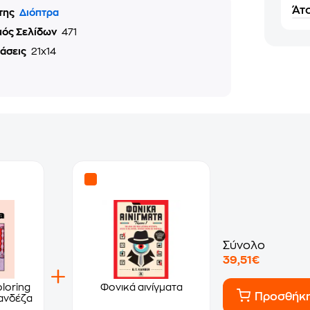
Άτο
της
Διόπτρα
μός Σελίδων
471
τάσεις
21x14
Σύνολο
39,51€
oloring
Φονικά αινίγματα
Προσθήκ
ανδέζα