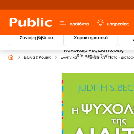
προϊόντα
υπηρεσίες
Σύνοψη βιβλίου
Χαρακτηριστικά
Καλοκαιρινές Εκπτώσεις
& Άπαιχτες Τιμές
Βιβλία & Κόμικς
Ελληνικά
Μαγειρική - Ποτά - Διατρ