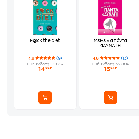
F@ck the diet
Μείνε για πάντα
αΔΥΝΑΤΗ
4.8
(9)
4.8
(13)
Τιμή εκδότη: 16.60€
Τιμή εκδότη: 22.00€
14
15
,99€
,98€