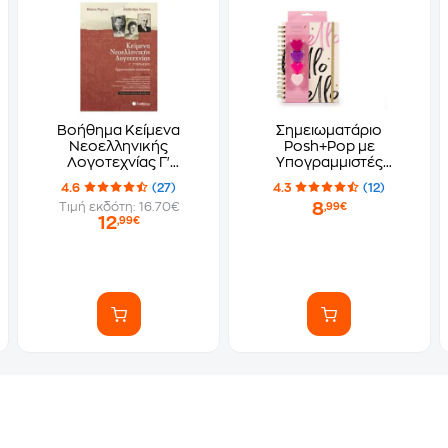
Βοήθημα Κείμενα
Σημειωματάριο
Νεοελληνικής
Posh+Pop με
Λογοτεχνίας Γ'
Υπογραμμιστές
Γυμνασίου
Μαρκαδόρους
4.6
(27)
4.3
(12)
Stackable Hearts
8
Τιμή εκδότη: 16.70€
,99€
12
,99€