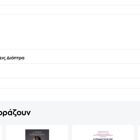
ις Διόπτρα
γοράζουν