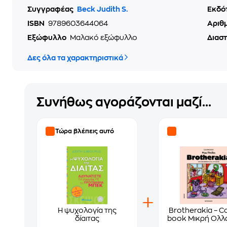
Συγγραφέας
Beck Judith S.
Εκδό
ISBN
9789603644064
Αριθ
Εξώφυλλο
Μαλακό εξώφυλλο
Διασ
Δες όλα τα χαρακτηριστικά
Συνήθως αγοράζονται μαζί...
Τώρα βλέπεις αυτό
Η ψυχολογία της
Brotherakia – C
δίαιτας
book Μικρή Ολλ