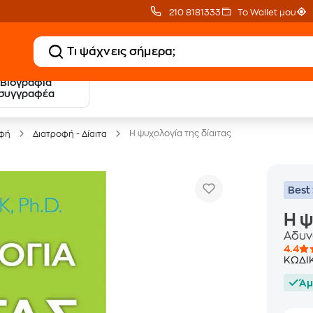
210 8181333
Το Wallet μου
Βιογραφία
20 € Public επιστροφή
Δωρεάν Μεταφορικ
συγγραφέα
με Snappi
με Public+ Delivery
Η ψυχολογία της δίαιτας
οφή
Διατροφή - Δίαιτα
Best 
Η ψ
Αδυν
4.4
ΚΩΔΙ
Άμ