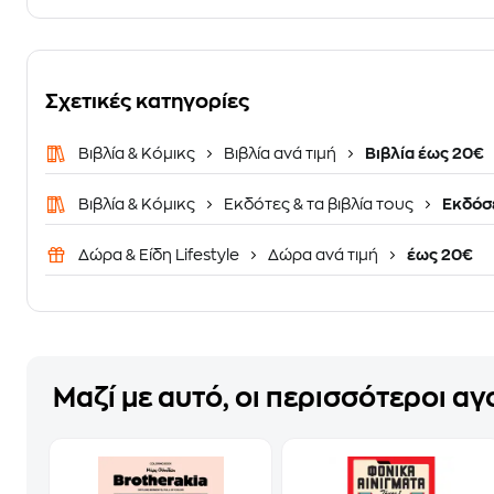
Σχετικές κατηγορίες
Βιβλία & Κόμικς
Βιβλία ανά τιμή
Βιβλία έως 20€
Βιβλία & Κόμικς
Εκδότες & τα βιβλία τους
Εκδόσε
Δώρα & Είδη Lifestyle
Δώρα ανά τιμή
έως 20€
Μαζί με αυτό, οι περισσότεροι α