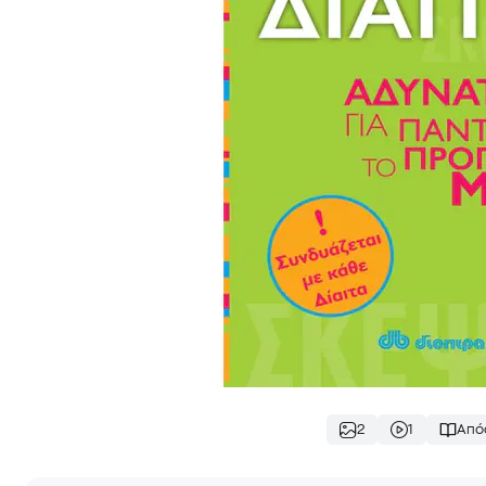
2
1
Από