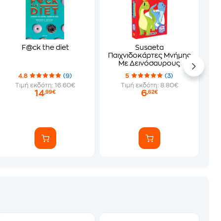
F@ck the diet
Susaeta
Παιχνιδοκάρτες Μνήμης
Με Δεινόσαυρους
4.8
(9)
5
(3)
Τιμή εκδότη: 16.60€
Τιμή εκδότη: 8.80€
14
6
,99€
,62€