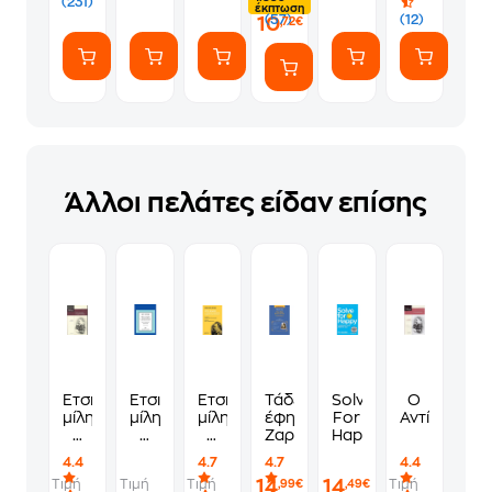
(231)
έκπτωση
(57)
(12)
10
,72€
Άλλοι πελάτες είδαν επίσης
Έτσι
Έτσι
Έτσι
Τάδε
Solve
Ο
μίλησε
μίλησεν
μίλησε
έφη
For
Αντίχριστος
ο
ο
ο
Ζαρατούστρας
Happy
Ζαρατούστρα
Ζαρατούστρα
Ζαρατούστρα
4.4
4.7
4.7
4.4
14
14
Τιμή
Τιμή
Τιμή
Τιμή
,99€
,49€