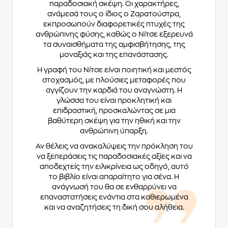
παραδοσιακή σκέψη. Οι χαρακτήρες,
ανάμεσά τους ο ίδιος ο Ζαρατούστρα,
εκπροσωπούν διαφορετικές πτυχές της
ανθρώπινης φύσης, καθώς ο Νίτσε εξερευνά
τα συναισθήματα της αμφισβήτησης, της
μοναξιάς και της επανάστασης.
Η γραφή του Νίτσε είναι ποιητική και μεστός
στοχασμός, με πλούσιες μεταφορές που
αγγίζουν την καρδιά του αναγνώστη. Η
γλώσσα του είναι προκλητική και
επιδραστική, προσκαλώντας σε μια
βαθύτερη σκέψη για την ηθική και την
ανθρώπινη ύπαρξη.
Αν θέλεις να ανακαλύψεις την πρόκληση του
να ξεπεράσεις τις παραδοσιακές αξίες και να
αποδεχτείς την ειλικρίνεια ως οδηγό, αυτό
το βιβλίο είναι απαραίτητο για σένα. Η
ανάγνωσή του θα σε ενθαρρύνει να
επαναστατήσεις ενάντια στα καθιερωμένα
και να αναζητήσεις τη δική σου αλήθεια.