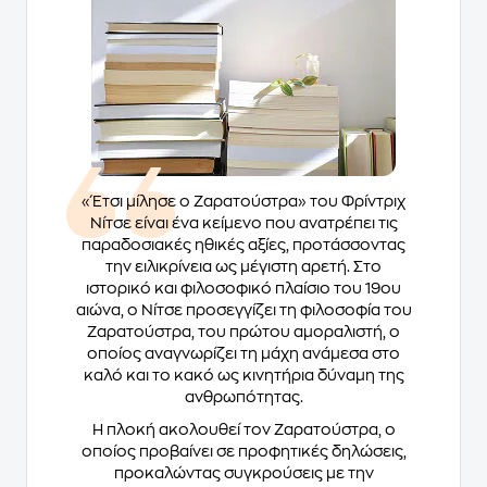
«Έτσι μίλησε ο Ζαρατούστρα» του Φρίντριχ
Νίτσε είναι ένα κείμενο που ανατρέπει τις
παραδοσιακές ηθικές αξίες, προτάσσοντας
την ειλικρίνεια ως μέγιστη αρετή. Στο
ιστορικό και φιλοσοφικό πλαίσιο του 19ου
αιώνα, ο Νίτσε προσεγγίζει τη φιλοσοφία του
Ζαρατούστρα, του πρώτου αμοραλιστή, ο
οποίος αναγνωρίζει τη μάχη ανάμεσα στο
καλό και το κακό ως κινητήρια δύναμη της
ανθρωπότητας.
Η πλοκή ακολουθεί τον Ζαρατούστρα, ο
οποίος προβαίνει σε προφητικές δηλώσεις,
προκαλώντας συγκρούσεις με την