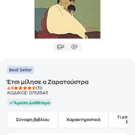
2
1
Best Seller
Έτσι μίλησε ο Ζαρατούστρα
4.5
(11)
ΚΩΔΙΚΟΣ:
0753543
Άμεσα Διαθέσιμο
Τι είπαν
Σύνοψη βιβλίου
Χαρακτηριστικά
Frie