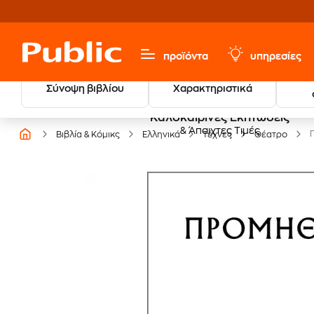
προϊόντα
υπηρεσίες
Σύνοψη βιβλίου
Χαρακτηριστικά
Καλοκαιρινές Εκπτώσεις
& Άπαιχτες Τιμές
Βιβλία & Κόμικς
Ελληνικά
Τέχνες
Θέατρο