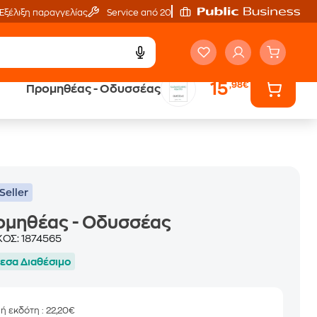
Εξέλιξη παραγγελίας
Service από 20'
15
,98€
Προμηθέας - Οδυσσέας
ά
Έλα στον κόσμο
των ηχητικών βιβλίων
Seller
ομηθέας - Οδυσσέας
ΚΟΣ:
1874565
εσα Διαθέσιμο
μή εκδότη
: 22,20€