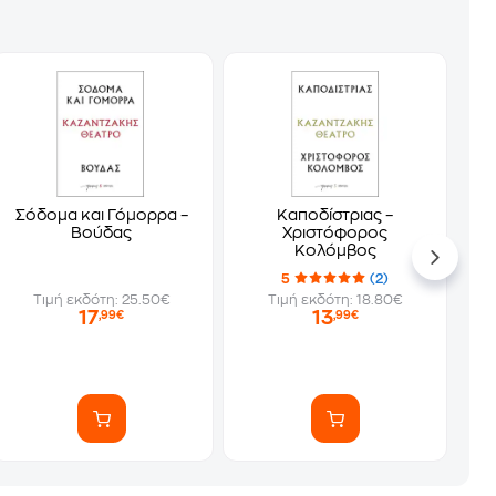
Σόδομα και Γόμορρα –
Καποδίστριας –
Βούδας
Χριστόφορος
Κολόμβος
5
(2)
Τιμή εκδότη: 25.50€
Τιμή εκδότη: 18.80€
17
13
,99€
,99€