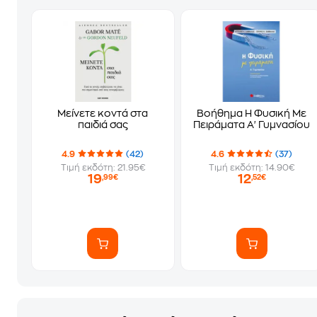
Μείνετε κοντά στα
Βοήθημα Η Φυσική Με
παιδιά σας
Πειράματα Α' Γυμνασίου
4.9
(42)
4.6
(37)
Τιμή εκδότη: 21.95€
Τιμή εκδότη: 14.90€
19
12
,99€
,52€