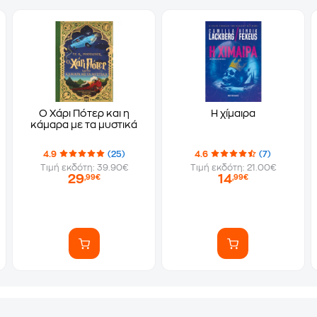
Ο Χάρι Πότερ και η
Η χίμαιρα
κάμαρα με τα μυστικά
4.9
(25)
4.6
(7)
Τιμή εκδότη: 39.90€
Τιμή εκδότη: 21.00€
29
14
,99€
,99€