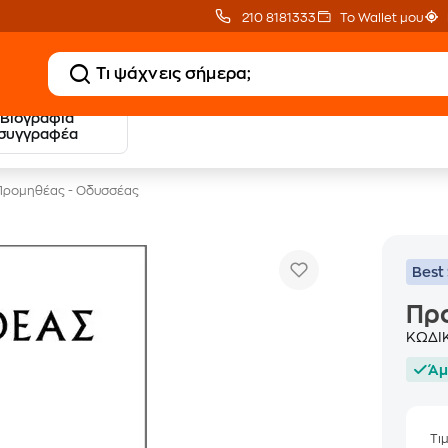
210 8181333
Το Wallet μου
Βιογραφία
20 € Public επιστροφή
Δωρεάν Μεταφορικ
συγγραφέα
με Snappi
με Public+ Delivery
Προμηθέας - Οδυσσέας
Best 
Πρ
ΚΩΔΙ
Άμ
Τι