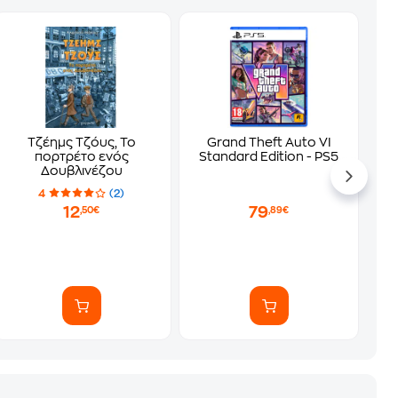
Τζέημς Τζόυς, Το
Grand Theft Auto VI
πορτρέτο ενός
Standard Edition - PS5
Δουβλινέζου
4
(2)
12
79
,50€
,89€