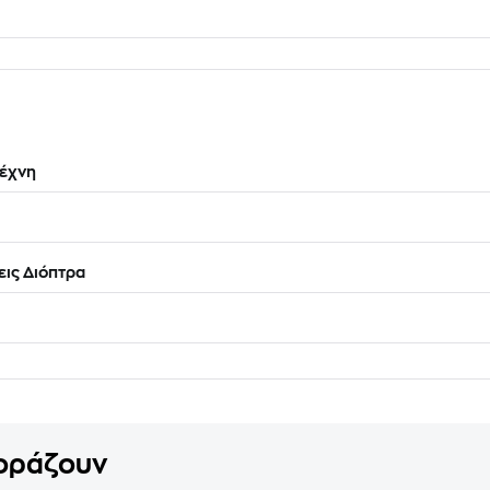
έχνη
ις Διόπτρα
γοράζουν