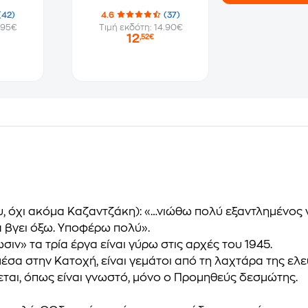
(42)
4.6
(37)
.95€
Τιμή εκδότη: 14.90€
12
,52€
υ, όχι ακόμα Καζαντζάκη): «…νιώθω πολύ εξαντλημένος 
 βγει όξω. Υποφέρω πολύ».
σιν» τα τρία έργα είναι γύρω στις αρχές του 1945.
σα στην Κατοχή, είναι γεμάτοι από τη λαχτάρα της ελε
ται, όπως είναι γνωστό, μόνο ο
Προμηθεύς δεσμώτης
.