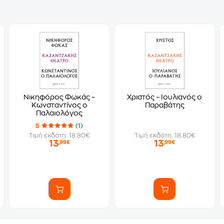
Νικηφόρος Φωκάς –
Χριστός – Ιουλιανός ο
Κωνσταντίνος ο
Παραβάτης
Παλαιολόγος
5
(1)
Τιμή εκδότη: 18.80€
Τιμή εκδότη: 18.80€
13
13
,99€
,99€