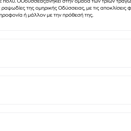
ε πολύ. Ο
Oδυσσέας
ανήκει στην ομάδα των τριών τραγω
ς ραψωδίες της ομηρικής
Oδύσσειας
, με τις αποκλίσεις
τηροφονία ή μάλλον με την πρόθεσή της.