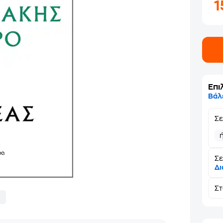
Επι
Βάλ
Σ
Σε
Δι
Σ