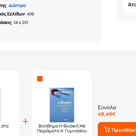
Άτο
της
Διόπτρα
μός Σελίδων
416
τάσεις
14 x 20
Σύνολο
48,49€
 στα
Βοήθημα Η Φυσική Με
Προσθήκ
Πειράματα Α' Γυμνασίου