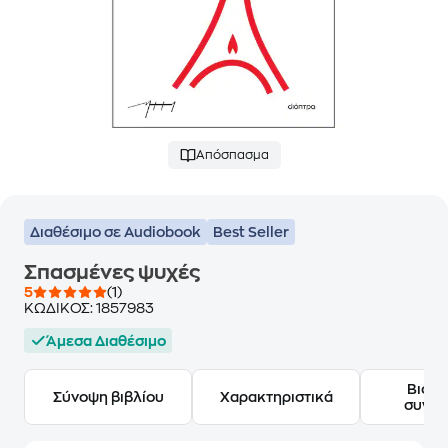
Απόσπασμα
Διαθέσιμο σε Audiobook
Best Seller
Σπασμένες ψυχές
5
(1)
ΚΩΔΙΚΟΣ:
1857983
Άμεσα Διαθέσιμο
Βιογ
Σύνοψη βιβλίου
Χαρακτηριστικά
συγγ