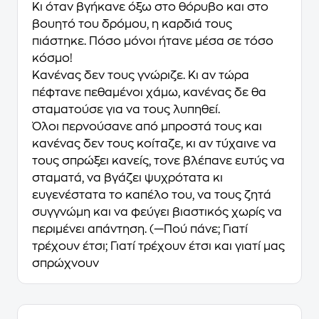
Κι όταν βγήκανε όξω στο θόρυβο και στο
βουητό του δρόμου, η καρδιά τους
πιάστηκε. Πόσο μόνοι ήτανε μέσα σε τόσο
κόσμο!
Κανένας δεν τους γνώριζε. Κι αν τώρα
πέφτανε πεθαμένοι χάμω, κανένας δε θα
σταματούσε για να τους λυπηθεί.
Όλοι περνούσανε από μπροστά τους και
κανένας δεν τους κοίταζε, κι αν τύχαινε να
τους σπρώξει κανείς, τονε βλέπανε ευτύς να
σταματά, να βγάζει ψυχρότατα κι
ευγενέστατα το καπέλο του, να τους ζητά
συγγνώμη και να φεύγει βιαστικός χωρίς να
περιμένει απάντηση. (—Πού πάνε; Γιατί
τρέχουν έτσι; Γιατί τρέχουν έτσι και γιατί μας
σπρώχνουν