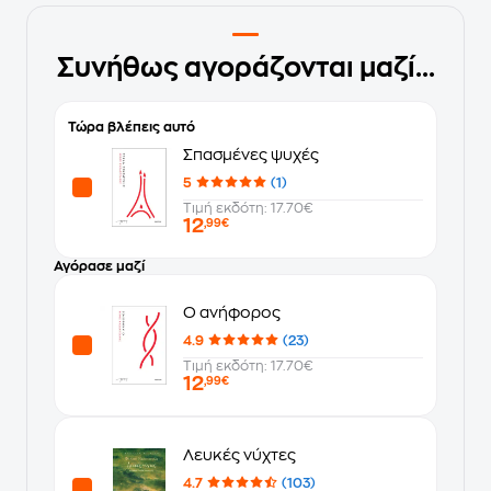
Συνήθως αγοράζονται μαζί...
Τώρα βλέπεις αυτό
Σπασμένες ψυχές
5
(1)
Τιμή εκδότη: 17.70€
12
,99€
Αγόρασε μαζί
Ο ανήφορος
4.9
(23)
Τιμή εκδότη: 17.70€
12
,99€
Λευκές νύχτες
4.7
(103)