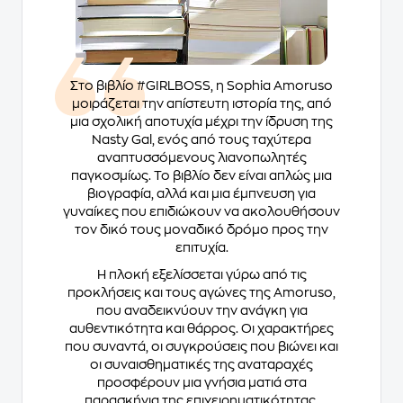
Στο βιβλίο
#GIRLBOSS
, η Sophia Amoruso
μοιράζεται την απίστευτη ιστορία της, από
μια σχολική αποτυχία μέχρι την ίδρυση της
Nasty Gal, ενός από τους ταχύτερα
αναπτυσσόμενους λιανοπωλητές
παγκοσμίως. Το βιβλίο δεν είναι απλώς μια
βιογραφία, αλλά και μια έμπνευση για
γυναίκες που επιδιώκουν να ακολουθήσουν
τον δικό τους μοναδικό δρόμο προς την
επιτυχία.
Η πλοκή εξελίσσεται γύρω από τις
προκλήσεις και τους αγώνες της Amoruso,
που αναδεικνύουν την ανάγκη για
αυθεντικότητα και θάρρος. Οι χαρακτήρες
που συναντά, οι συγκρούσεις που βιώνει και
οι συναισθηματικές της αναταραχές
προσφέρουν μια γνήσια ματιά στα
παρασκήνια της επιχειρηματικότητας,