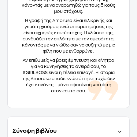
κάνοντάς με να αναρωτηθώ για τους δικούς
μου στόχους.
Η γραφή της Amoruso είναι ειλικρινής και
γεμάτη χιούμορ, ενώ οι παρατηρήσεις της
είναι αιχμηρές και εύστοχες. Η γλώσσα της,
συνδυάζει την απλότητα με την αμεσότητα,
κάνοντάς με να νιώθω σαν να συζητώ με μια
φίλη που με ενθαρρύνει.
Αν επιθυμείς να βρεις έμπνευση και κίνητρο
για να κυνηγήσεις τα όνειρά σου, το
#GIRLBOSS
είναι η τέλεια επιλογή. Η ιστορία
της Amoruso αποδεικνύει ότι η επιτυχία δεν
έχει κανόνες – μόνο αφοσίωση και πίστη
στον εαυτό σου.
Σύνοψη βιβλίου