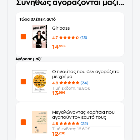
Συνήθως αγοράζονται μαζί...
Τώρα βλέπεις αυτό
Girlboss
4.7
(13)
14
,99€
Αγόρασε μαζί
Ο πλούτος που δεν αγοράζεται
με χρήμα
4.8
(34)
Τιμή εκδότη: 18.80€
13
,99€
Μεγαλώνοντας κορίτσια που
αγαπούν τον εαυτό τους
4.8
(22)
Τιμή εκδότη: 16.60€
12
,20€