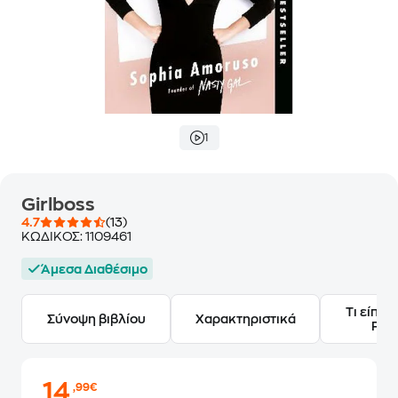
1
Girlboss
4.7
(13)
ΚΩΔΙΚΟΣ:
1109461
Άμεσα Διαθέσιμο
Τι είπαν
Σύνοψη βιβλίου
Χαρακτηριστικά
Frie
14
,99€