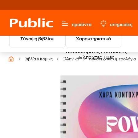
προϊόντα
υπηρεσίες
Σύνοψη βιβλίου
Χαρακτηριστικά
Καλοκαιρινές Εκπτώσεις
& Άπαιχτες Τιμές
Βιβλία & Κόμικς
Ελληνικά
Λογοτεχνικά Ημερολόγια