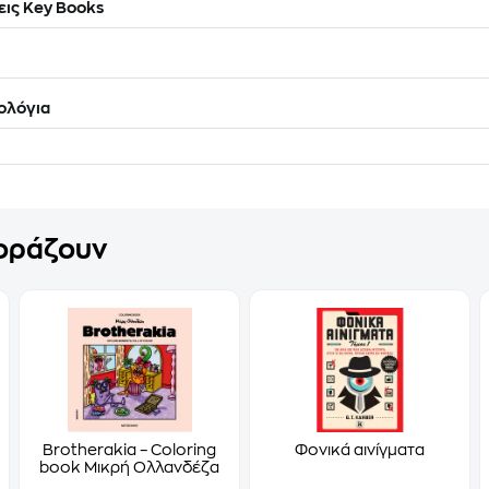
ις Key Books
ολόγια
γοράζουν
Brotherakia – Coloring
Φονικά αινίγματα
book Μικρή Ολλανδέζα