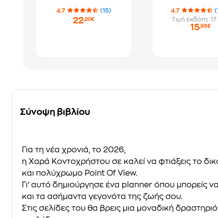
4.7
(15)
4.7
(
22
Τιμή εκδότη: 17
,20€
15
,98€
Σύνοψη βιβλίου
Για τη νέα χρονιά, το 2026,
η Χαρά Κοντοχρήστου σε καλεί να φτιάξεις το δι
και πολύχρωµο Point Of View.
Γι’ αυτό δηµιούργησε ένα planner όπου µπορείς να
και τα ασήµαντα γεγονότα της ζωής σου.
Στις σελίδες του θα βρεις µια µοναδική δραστηρι