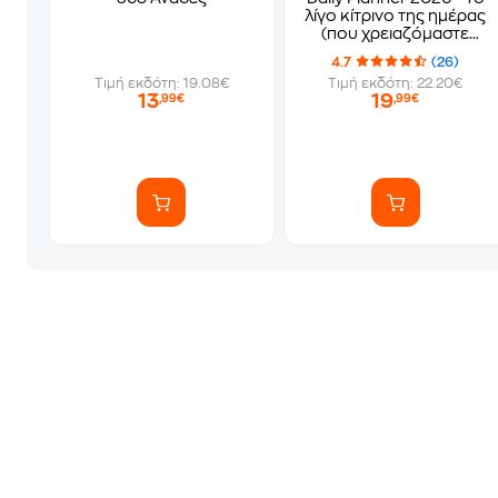
λίγο κίτρινο της ημέρας
(που χρειαζόμαστε
όλ@)
4.7
(26)
Τιμή εκδότη: 19.08€
Τιμή εκδότη: 22.20€
13
19
,99€
,99€