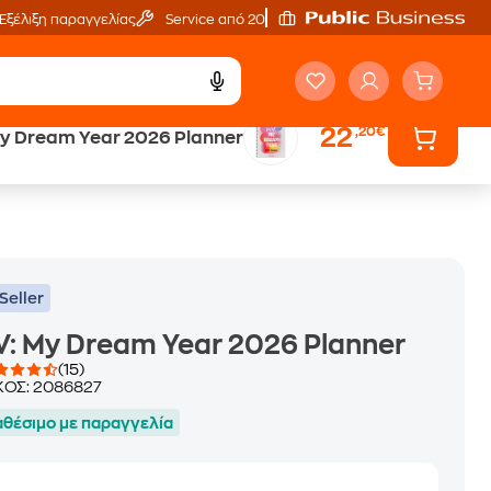
Εξέλιξη παραγγελίας
Service από 20'
22
,20€
y Dream Year 2026 Planner
ά
Έλα στον κόσμο
των ηχητικών βιβλίων
Seller
: My Dream Year 2026 Planner
(15)
ΚΟΣ:
2086827
αθέσιμο με παραγγελία