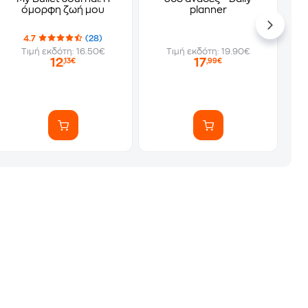
όμορφη ζωή μου
planner
4.7
(28)
Τιμή εκδότη: 16.50€
Τιμή εκδότη: 19.90€
12
17
,13€
,99€