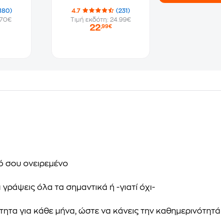
180)
4.7
(231)
.70€
Τιμή εκδότη: 24.99€
22
,99€
κό σου ονειρεµένο
 γράψεις όλα τα σηµαντικά ή -γιατί όχι-
ότητα για κάθε µήνα, ώστε να κάνεις την καθηµερινότη