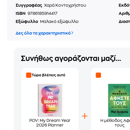
Συγγραφέας
Χαρά Κοντοχρήστου
Εκδό
ISBN
9786185914417
Αριθ
Εξώφυλλο
Μαλακό εξώφυλλο
Διασ
Δες όλα τα χαρακτηριστικά
Συνήθως αγοράζονται μαζί...
Τώρα βλέπεις αυτό
POV: My Dream Year
Η μέθοδος Αφ
2026 Planner
τους