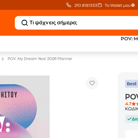
210 8181333
Το Wallet μου
POV: M
20 € Public επιστροφή
Δωρεάν Μεταφορικ
με Snappi
με Public+ Delivery
POV: My Dream Year 2026 Planner
Best 
POV
4.7
ΚΩΔΙ
Δι