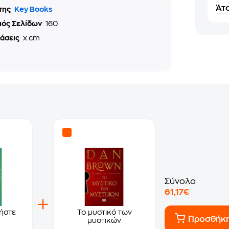
Άτο
της
Key Books
μός Σελίδων
160
τάσεις
x cm
Σύνολο
61,17€
ήστε
Το μυστικό των
Προσθήκ
μυστικών