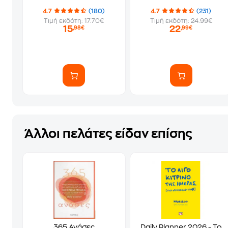
4.7
(180)
4.7
(231)
Τιμή εκδότη: 17.70€
Τιμή εκδότη: 24.99€
15
22
,98€
,99€
Άλλοι πελάτες είδαν επίσης
365 Ανάσες
Daily Planner 2026 - Το