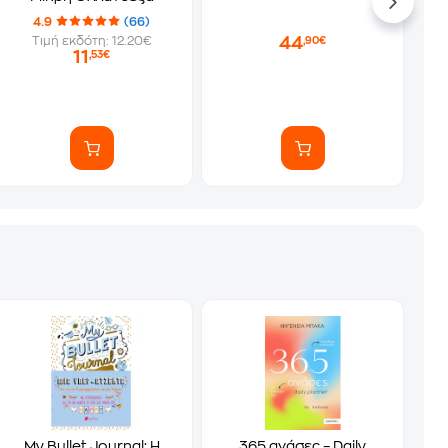
4.9
(66)
44
Τιμή εκδότη: 12.20€
,90€
11
,53€
My Bullet Journal: Η
365 ανάσες – Daily