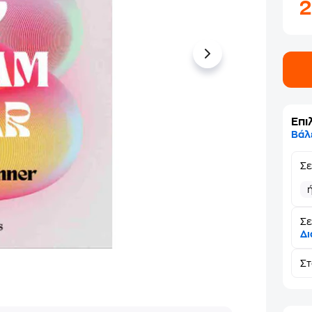
Επι
Βάλ
Σ
Σε
Δι
Σ