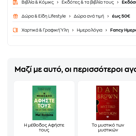
Βιβλία & Κόμικς
Εκδότες & τα βιβλία τους
Εκδόσε
Δώρα & Είδη Lifestyle
Δώρα ανά τιμή
έως 50€
Χαρτικά & Γραφική Ύλη
Ημερολόγια
Fancy Ημερ
Μαζί με αυτό, οι περισσότεροι α
Η μέθοδος Αφήστε
Το μυστικό των
τους
μυστικών