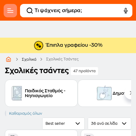
Έπιπλα γραφείου -30%
Σχολικές Τσάντες
Σχολικά
Σχολικές τσάντες
47 προϊόντα
Παιδικός Σταθμός -
Δημοτικό
Νηπιαγωγείο
Barbie
Καθαρισμός όλων
Paul Frank
Best seller
36 ανά σελίδα