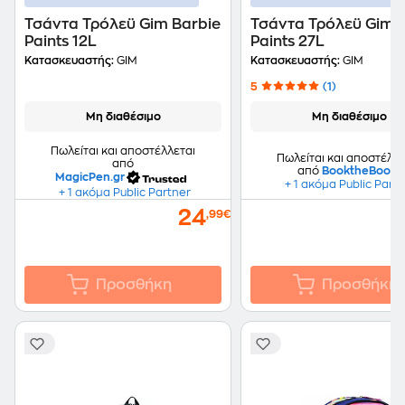
Τσάντα Τρόλεϋ Gim Barbie
Τσάντα Τρόλεϋ Gim 
Paints 12L
Paints 27L
Κατασκευαστής:
GIM
Κατασκευαστής:
GIM
5
(1)
Μη διαθέσιμο
Μη διαθέσιμο
Πωλείται και αποστέλλεται
Πωλείται και αποστέλλε
από
από
BooktheBook
MagicPen.gr
+ 1 ακόμα Public Part
+ 1 ακόμα Public Partner
24
,99€
Προσθήκη
Προσθήκη