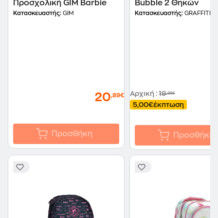
Προσχολική GIM Barbie
Bubble 2 Θηκών
Κατασκευαστής:
GIM
Κατασκευαστής:
GRAFFITI
Αρχική
:
19
,99€
20
,89€
5,00€
έκπτωση
Προσθήκη
Προσθήκη