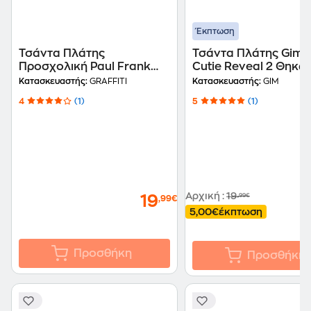
Έκπτωση
Τσάντα Πλάτης
Τσάντα Πλάτης Gim 
Προσχολική Paul Frank
Cutie Reveal 2 Θηκώ
Graffiti
Κατασκευαστής:
GRAFFITI
Κατασκευαστής:
GIM
4
(1)
5
(1)
Αρχική
:
19
,99€
19
,99€
5,00€
έκπτωση
Προσθήκη
Προσθήκη