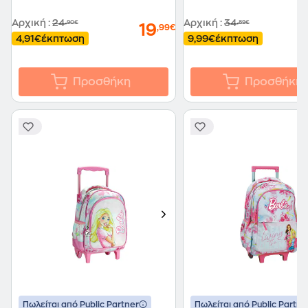
Αρχική
:
24
Αρχική
:
34
,90€
,89€
19
,99€
4,91€
έκπτωση
9,99€
έκπτωση
Προσθήκη
Προσθήκη
Πωλείται από Public Partner
Πωλείται από Public Partne