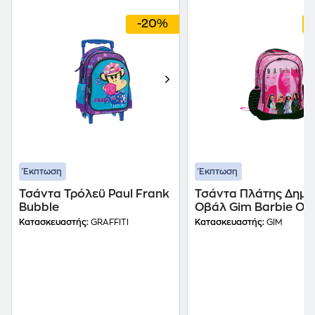
-20%
Έκπτωση
Έκπτωση
Τσάντα Τρόλεϋ Paul Frank
Τσάντα Πλάτης Δημο
Bubble
Οβάλ Gim Barbie Out
The Box + Δώρο Matt
Κατασκευαστής:
GRAFFITI
Κατασκευαστής:
GIM
Barbie Mini Φιγούρες
(GNM52)