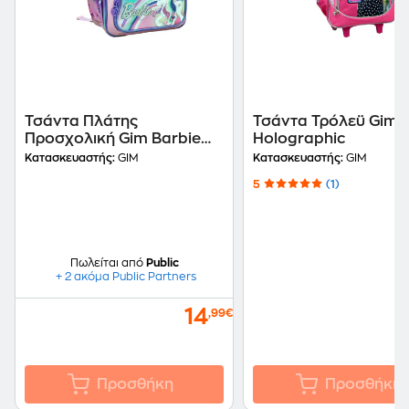
Τσάντα Πλάτης
Τσάντα Τρόλεϋ Gim 
Προσχολική Gim Barbie
Holographic
Unicorn
Κατασκευαστής:
GIM
Κατασκευαστής:
GIM
5
(1)
Πωλείται από
Public
+ 2 ακόμα Public Partners
14
,99€
Προσθήκη
Προσθήκη