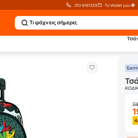
210 8181333
Το Wallet μου
Τσάν
nk Skate
Έκπ
Τσά
ΚΩΔΙ
2
4