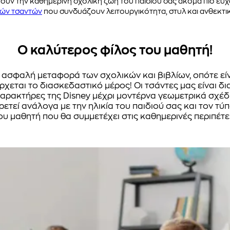
υν την καθημερινή σχολική ζωή του παιδιού σας ακόμα πιο ευχ
κών τσαντών
που συνδυάζουν λειτουργικότητα, στυλ και ανθεκτι
Ο καλύτερος φίλος του μαθητή!
την ασφαλή μεταφορά των σχολικών και βιβλίων, οπότε ε
ρχεται το διασκεδαστικό μέρος! Οι τσάντες μας είναι δι
αρακτήρες της Disney μέχρι μοντέρνα γεωμετρικά σχέδια
ετεί ανάλογα με την ηλικία του παιδιού σας και τον τύπ
υ μαθητή που θα συμμετέχει στις καθημερινές περιπέτε