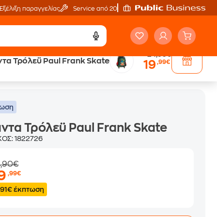
Εξέλιξη παραγγελίας
Service από 20'
24,90€
τα Τρόλεϋ Paul Frank Skate
19
,99€
τωση
ντα Τρόλεϋ Paul Frank Skate
ΚΟΣ:
1822726
4,90€
19
,99€
.91€ έκπτωση