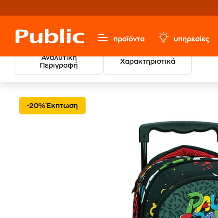
προϊόντα
υπηρεσίες
Αναλυτική
Χαρακτηριστικά
Περιγραφή
Τσάντα Τρόλεϋ Paul Fra
Σχολικά
Σχολικές Τσάντες
-20% Έκπτωση