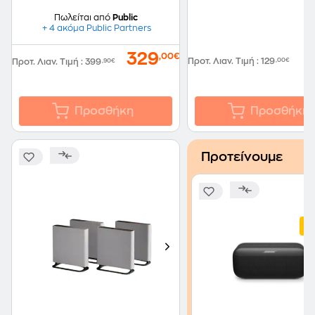
Πωλείται από
Public
+ 4 ακόμα Public Partners
1
329
,00€
Προτ. Λιαν. Τιμή
:
129
,00€
Προτ. Λιαν. Τιμή
:
399
,90€
Προσθήκη
Προσθήκη
Προτείνουμε