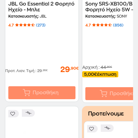
JBL Go Essential 2 Φορητό
Sony SRS-XB100/B
Ηχείο - Μπλε
Φορητό Ηχείο 5W - 
Κατασκευαστής:
JBL
Κατασκευαστής:
SONY
4.7
(273)
4.7
(856)
Αρχική
:
44
,90€
29
,90€
Προτ. Λιαν. Τιμή
:
29
,95€
5,00€
έκπτωση
Προσθήκη
Προσθήκη
Προτείνουμε