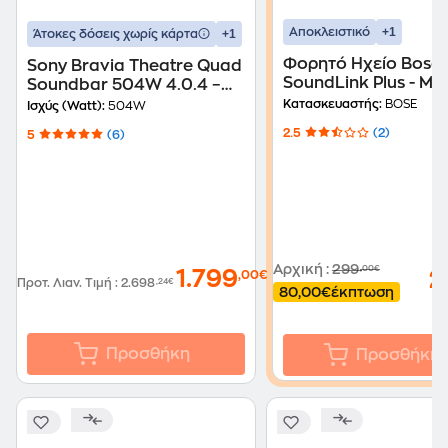
+1
Αποκλειστικό
+1
Άτοκες δόσεις χωρίς κάρτα
Φορητό Ηχείο Bose
Sony Bravia Theatre Quad
SoundLink Plus - Μ
Soundbar 504W 4.0.4 –
Γκρι
Κατασκευαστής:
BOSE
Ισχύς (Watt):
504W
2.5
(2)
5
(6)
Αρχική
:
299
,00€
1.799
2
,00€
Προτ. Λιαν. Τιμή
:
2.698
,24€
80,00€
έκπτωση
Προσθήκη
Προσθήκη