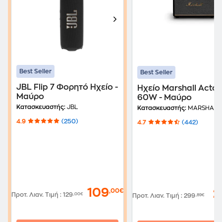
Best Seller
Best Seller
JBL Flip 7 Φορητό Ηχείο -
Ηχείο Marshall Acton 
Μαύρο
60W - Μαύρο
Κατασκευαστής:
JBL
Κατασκευαστής:
MARSHALL
4.9
(250)
4.7
(442)
109
,00€
2
Προτ. Λιαν. Τιμή
:
129
,00€
Προτ. Λιαν. Τιμή
:
299
,89€