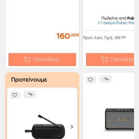
Πωλείται από
Public
+ 1 ακόμα Public Part
160
,00€
Προτ. Λιαν. Τιμή
:
99
,99€
Προσθήκη
Προσθήκη
Προτείνουμε