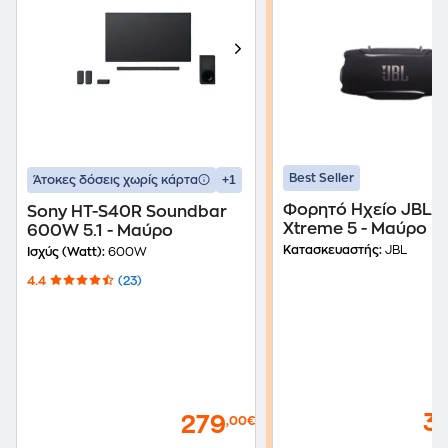
Best Seller
+1
Άτοκες δόσεις χωρίς κάρτα
Φορητό Ηχείο JBL
Sony HT-S40R Soundbar
Xtreme 5 - Μαύρο
600W 5.1 - Μαύρο
Κατασκευαστής:
JBL
Ισχύς (Watt):
600W
4.4
(23)
3
279
,00€