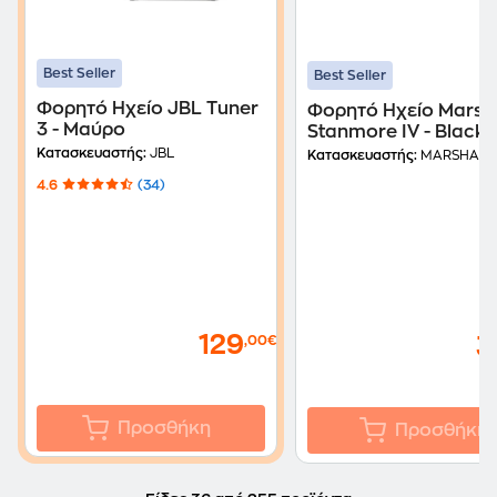
Best Seller
Best Seller
Φορητό Ηχείο JBL Tuner
Φορητό Ηχείο Marsha
3 - Μαύρο
Stanmore IV - Black
Κατασκευαστής:
JBL
Κατασκευαστής:
MARSHALL
4.6
(34)
129
,00€
3
Προσθήκη
Προσθήκη