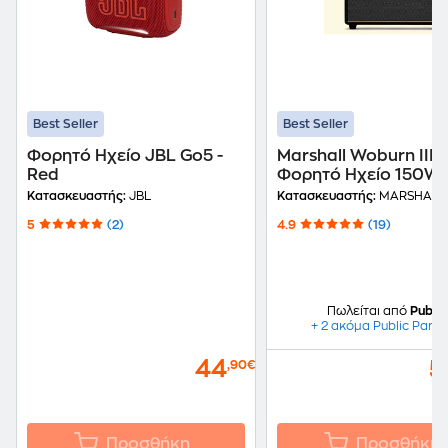
Best Seller
Best Seller
Φορητό Ηχείο JBL Go5 -
Marshall Woburn III
Red
Φορητό Ηχείο 150W 
Μαύρο
Κατασκευαστής:
JBL
Κατασκευαστής:
MARSHALL
5
(2)
4.9
(19)
Πωλείται από
Public
+ 2 ακόμα Public Partn
44
5
,90€
Προσθήκη
Προσθήκη